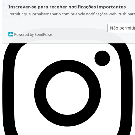
Ir para o conteúdo
Inscrever-se para receber notificações importantes
Domingo, 09 de Agosto de 2026
Permitir que jornalsemanario.com.br envie notificações Web Push par
Instagram
Não permiti
Powered by SendPulse