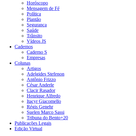
Horóscopo
Mensagem de Fé
Política
Plantão
Segurança
Saúde
Trânsito
Vídeos JS
Cadernos
Caderno S
Empresas
Colunas
Artigos
Adelgides Stefenon
Antônio Frizzo
César Anderle
Clacir Rasador
Henrique Alfredo
Itacyr Giacomello
Régis Genehr
Suelen Marco Sassi
Tribuna do Bento+20
Publicações Legais
Edição Virtual