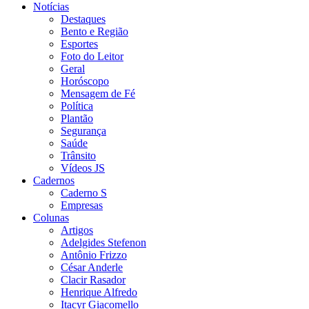
Notícias
Destaques
Bento e Região
Esportes
Foto do Leitor
Geral
Horóscopo
Mensagem de Fé
Política
Plantão
Segurança
Saúde
Trânsito
Vídeos JS
Cadernos
Caderno S
Empresas
Colunas
Artigos
Adelgides Stefenon
Antônio Frizzo
César Anderle
Clacir Rasador
Henrique Alfredo
Itacyr Giacomello