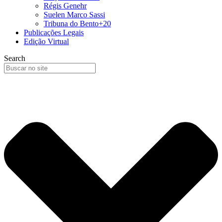
Régis Genehr
Suelen Marco Sassi
Tribuna do Bento+20
Publicações Legais
Edição Virtual
Search