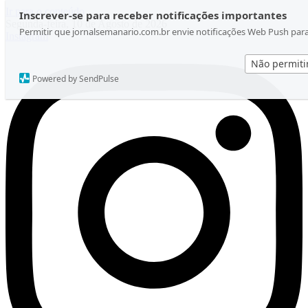
Ir para o conteúdo
Inscrever-se para receber notificações importantes
Segunda-feira, 10 de Agosto de 2026
Permitir que jornalsemanario.com.br envie notificações Web Push par
Instagram
Não permiti
Powered by SendPulse