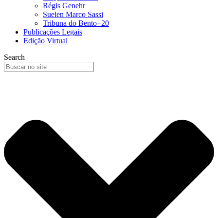
Régis Genehr
Suelen Marco Sassi
Tribuna do Bento+20
Publicações Legais
Edição Virtual
Search