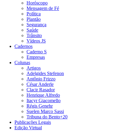
Horóscopo
Mensagem de Fé
Política
Plantão
Segurança
Saúde
Trânsito
Vídeos JS
Cadernos
Caderno S
Empresas
Colunas
Artigos
Adelgides Stefenon
Antônio Frizzo
César Anderle
Clacir Rasador
Henrique Alfredo
Itacyr Giacomello
Régis Genehr
Suelen Marco Sassi
Tribuna do Bento+20
Publicações Legais
Edição Virtual