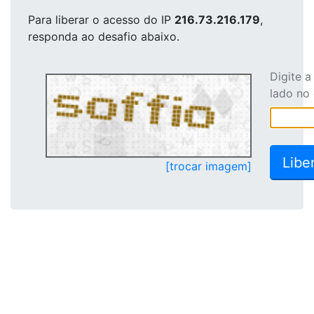
Para liberar o acesso
do IP
216.73.216.179
,
responda ao desafio abaixo.
Digite 
lado no
[trocar imagem]