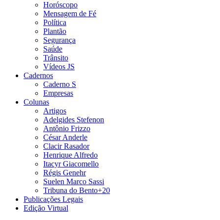
Horóscopo
Mensagem de Fé
Política
Plantão
Segurança
Saúde
Trânsito
Vídeos JS
Cadernos
Caderno S
Empresas
Colunas
Artigos
Adelgides Stefenon
Antônio Frizzo
César Anderle
Clacir Rasador
Henrique Alfredo
Itacyr Giacomello
Régis Genehr
Suelen Marco Sassi
Tribuna do Bento+20
Publicações Legais
Edição Virtual