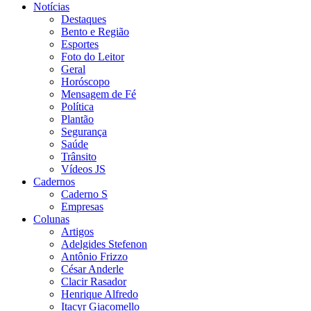
Notícias
Destaques
Bento e Região
Esportes
Foto do Leitor
Geral
Horóscopo
Mensagem de Fé
Política
Plantão
Segurança
Saúde
Trânsito
Vídeos JS
Cadernos
Caderno S
Empresas
Colunas
Artigos
Adelgides Stefenon
Antônio Frizzo
César Anderle
Clacir Rasador
Henrique Alfredo
Itacyr Giacomello