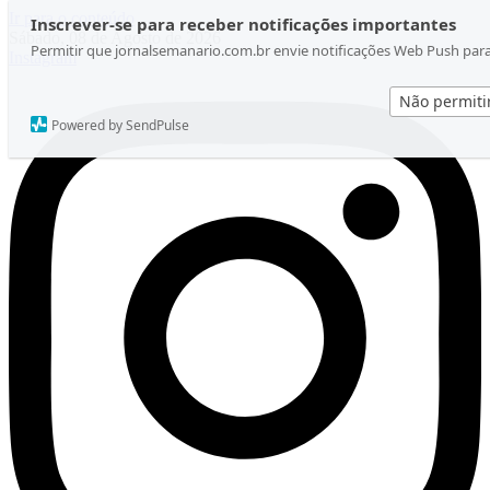
Ir para o conteúdo
Inscrever-se para receber notificações importantes
Sábado, 08 de Agosto de 2026
Permitir que jornalsemanario.com.br envie notificações Web Push par
Instagram
Não permiti
Powered by SendPulse