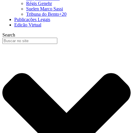
Régis Genehr
Suelen Marco Sassi
Tribuna do Bento+20
Publicações Legais
Edição Virtual
Search