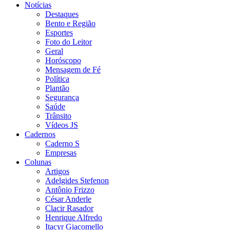
Notícias
Destaques
Bento e Região
Esportes
Foto do Leitor
Geral
Horóscopo
Mensagem de Fé
Política
Plantão
Segurança
Saúde
Trânsito
Vídeos JS
Cadernos
Caderno S
Empresas
Colunas
Artigos
Adelgides Stefenon
Antônio Frizzo
César Anderle
Clacir Rasador
Henrique Alfredo
Itacyr Giacomello