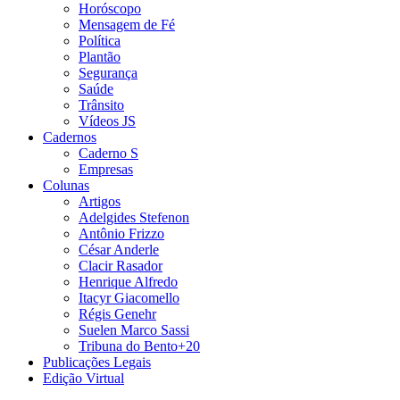
Horóscopo
Mensagem de Fé
Política
Plantão
Segurança
Saúde
Trânsito
Vídeos JS
Cadernos
Caderno S
Empresas
Colunas
Artigos
Adelgides Stefenon
Antônio Frizzo
César Anderle
Clacir Rasador
Henrique Alfredo
Itacyr Giacomello
Régis Genehr
Suelen Marco Sassi
Tribuna do Bento+20
Publicações Legais
Edição Virtual