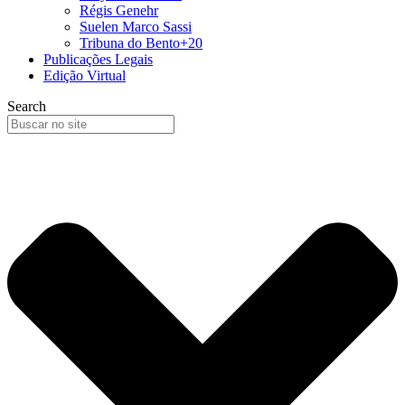
Régis Genehr
Suelen Marco Sassi
Tribuna do Bento+20
Publicações Legais
Edição Virtual
Search