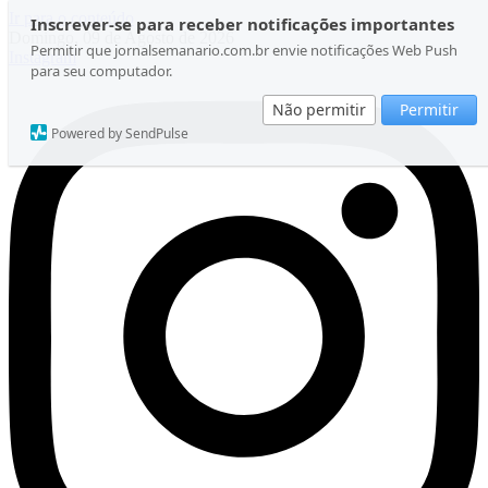
Ir para o conteúdo
Inscrever-se para receber notificações importantes
Domingo, 09 de Agosto de 2026
Permitir que jornalsemanario.com.br envie notificações Web Push
Instagram
para seu computador.
Não permitir
Permitir
Powered by SendPulse