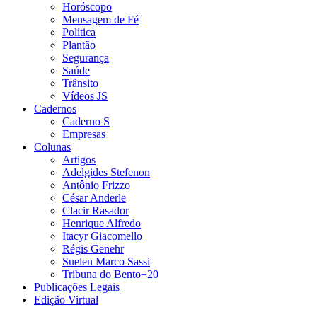
Horóscopo
Mensagem de Fé
Política
Plantão
Segurança
Saúde
Trânsito
Vídeos JS
Cadernos
Caderno S
Empresas
Colunas
Artigos
Adelgides Stefenon
Antônio Frizzo
César Anderle
Clacir Rasador
Henrique Alfredo
Itacyr Giacomello
Régis Genehr
Suelen Marco Sassi
Tribuna do Bento+20
Publicações Legais
Edição Virtual