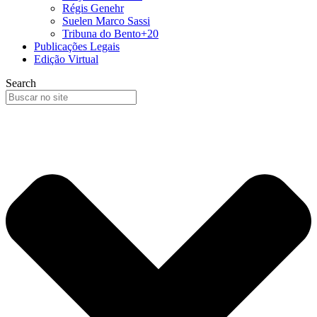
Régis Genehr
Suelen Marco Sassi
Tribuna do Bento+20
Publicações Legais
Edição Virtual
Search