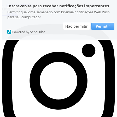
Ir para o conteúdo
Inscrever-se para receber notificações importantes
Quarta-feira, 05 de Agosto de 2026
Permitir que jornalsemanario.com.br envie notificações Web Push
Instagram
para seu computador.
Não permitir
Permitir
Powered by SendPulse