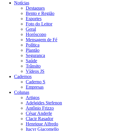
Notícias
Destaques
Bento e Região
Esportes
Foto do Leitor
Geral
Horóscopo
Mensagem de Fé
Política
Plantão
Segurança
Saúde
Trânsito
Vídeos JS
Cadernos
Caderno S
Empresas
Colunas
Artigos
Adelgides Stefenon
Antônio Frizzo
César Anderle
Clacir Rasador
Henrique Alfredo
Itacyr Giacomello