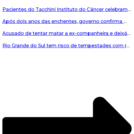
Pacientes do Tacchini Instituto do Câncer celebram Dia dos Pais com cuidado e relaxamento...
Após dois anos das enchentes, governo confirma mais de R$19 milhões para nova ponte no Vale do Taquari...
Acusado de tentar matar a ex-companheira e deixá-la paraplégica é condenado na Serra Gaúcha...
Rio Grande do Sul tem risco de tempestades com rajadas de ventos nos próximos dias...