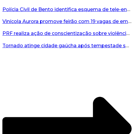
Polícia Civil de Bento identifica esquema de tele-entrega de drogas comandado de dentro de presídio...
Vinícola Aurora promove feirão com 19 vagas de emprego em Bento Gonçalves...
PRF realiza ação de conscientização sobre violência contra a mulher durante o Agosto Lilás...
Tornado atinge cidade gaúcha após tempestade severa...