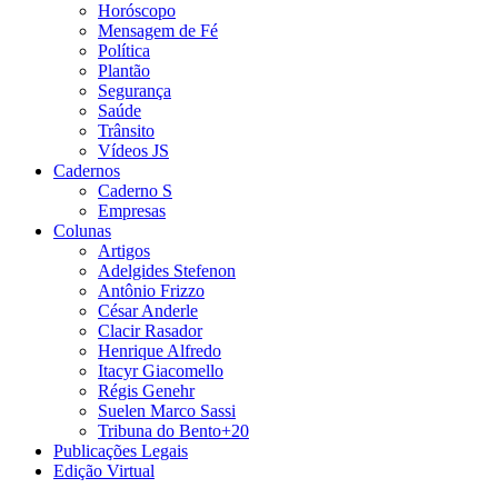
Horóscopo
Mensagem de Fé
Política
Plantão
Segurança
Saúde
Trânsito
Vídeos JS
Cadernos
Caderno S
Empresas
Colunas
Artigos
Adelgides Stefenon
Antônio Frizzo
César Anderle
Clacir Rasador
Henrique Alfredo
Itacyr Giacomello
Régis Genehr
Suelen Marco Sassi
Tribuna do Bento+20
Publicações Legais
Edição Virtual