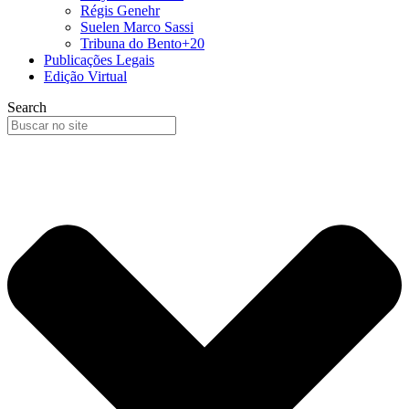
Régis Genehr
Suelen Marco Sassi
Tribuna do Bento+20
Publicações Legais
Edição Virtual
Search