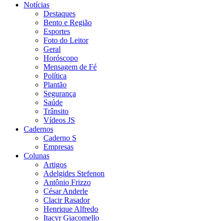
Notícias
Destaques
Bento e Região
Esportes
Foto do Leitor
Geral
Horóscopo
Mensagem de Fé
Política
Plantão
Segurança
Saúde
Trânsito
Vídeos JS
Cadernos
Caderno S
Empresas
Colunas
Artigos
Adelgides Stefenon
Antônio Frizzo
César Anderle
Clacir Rasador
Henrique Alfredo
Itacyr Giacomello