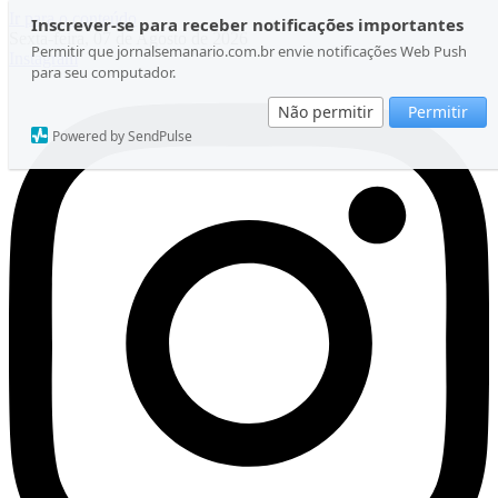
Ir para o conteúdo
Inscrever-se para receber notificações importantes
Sexta-feira, 07 de Agosto de 2026
Permitir que jornalsemanario.com.br envie notificações Web Push
Instagram
para seu computador.
Não permitir
Permitir
Powered by SendPulse