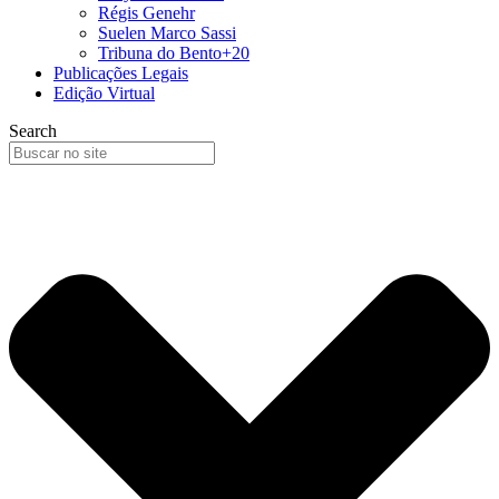
Régis Genehr
Suelen Marco Sassi
Tribuna do Bento+20
Publicações Legais
Edição Virtual
Search