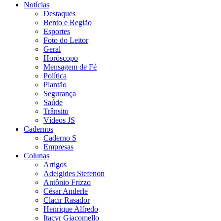
Notícias
Destaques
Bento e Região
Esportes
Foto do Leitor
Geral
Horóscopo
Mensagem de Fé
Política
Plantão
Segurança
Saúde
Trânsito
Vídeos JS
Cadernos
Caderno S
Empresas
Colunas
Artigos
Adelgides Stefenon
Antônio Frizzo
César Anderle
Clacir Rasador
Henrique Alfredo
Itacyr Giacomello