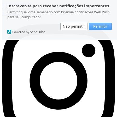
Ir para o conteúdo
Inscrever-se para receber notificações importantes
Sábado, 08 de Agosto de 2026
Permitir que jornalsemanario.com.br envie notificações Web Push
Instagram
para seu computador.
Não permitir
Permitir
Powered by SendPulse