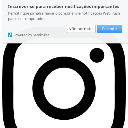
Ir para o conteúdo
Inscrever-se para receber notificações importantes
Sábado, 08 de Agosto de 2026
Permitir que jornalsemanario.com.br envie notificações Web Push
Instagram
para seu computador.
Não permitir
Permitir
Powered by SendPulse