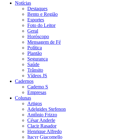
Notícias
Destaques
Bento e Região
Esportes
Foto do Leitor
Geral
Horóscopo
Mensagem de Fé
Política
Plantão
Segurança
Saúde
Trânsito
Vídeos JS
Cadernos
Caderno S
Empresas
Colunas
Artigos
Adelgides Stefenon
Antônio Frizzo
César Anderle
Clacir Rasador
Henrique Alfredo
Itacyr Giacomello