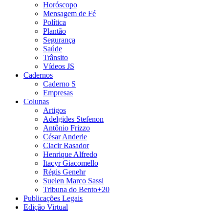
Horóscopo
Mensagem de Fé
Política
Plantão
Segurança
Saúde
Trânsito
Vídeos JS
Cadernos
Caderno S
Empresas
Colunas
Artigos
Adelgides Stefenon
Antônio Frizzo
César Anderle
Clacir Rasador
Henrique Alfredo
Itacyr Giacomello
Régis Genehr
Suelen Marco Sassi
Tribuna do Bento+20
Publicações Legais
Edição Virtual