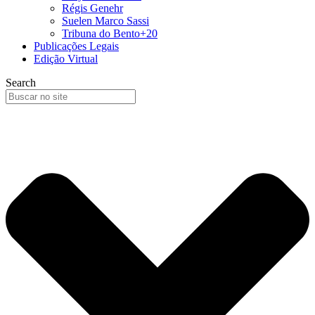
Régis Genehr
Suelen Marco Sassi
Tribuna do Bento+20
Publicações Legais
Edição Virtual
Search