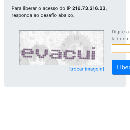
Para liberar o acesso
do IP
216.73.216.23
,
responda ao desafio abaixo.
Digite 
lado no
[trocar imagem]