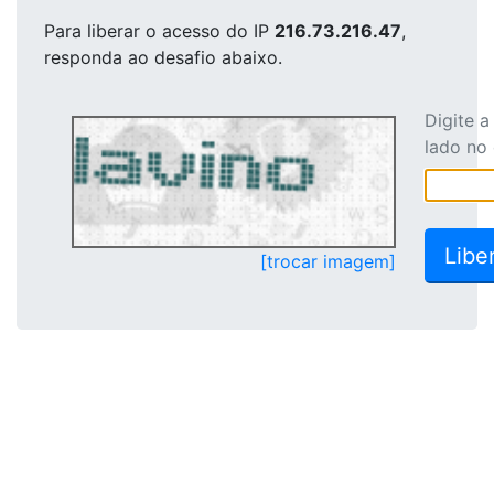
Para liberar o acesso
do IP
216.73.216.47
,
responda ao desafio abaixo.
Digite 
lado no
[trocar imagem]