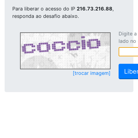
Para liberar o acesso
do IP
216.73.216.88
,
responda ao desafio abaixo.
Digite 
lado no
[trocar imagem]