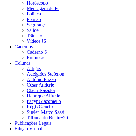
Horóscopo
Mensagem de Fé
Política
Plantão
Segurança
Saúde
Trânsito
Vídeos JS
Cadernos
Caderno S
Empresas
Colunas
Artigos
Adelgides Stefenon
Antônio Frizzo
César Anderle
Clacir Rasador
Henrique Alfredo
Itacyr Giacomello
Régis Genehr
Suelen Marco Sassi
Tribuna do Bento+20
Publicações Legais
Edição Virtual