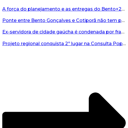
A força do planejamento e as entregas do Bento+20 no primeiro semestre de 2026...
Ponte entre Bento Gonçalves e Cotiporã não tem previsão de liberação...
Ex-servidora de cidade gaúcha é condenada por fraudes no Bolsa Família...
Projeto regional conquista 2º lugar na Consulta Popular...