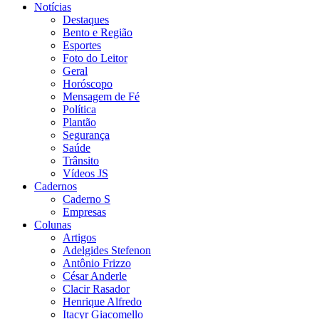
Notícias
Destaques
Bento e Região
Esportes
Foto do Leitor
Geral
Horóscopo
Mensagem de Fé
Política
Plantão
Segurança
Saúde
Trânsito
Vídeos JS
Cadernos
Caderno S
Empresas
Colunas
Artigos
Adelgides Stefenon
Antônio Frizzo
César Anderle
Clacir Rasador
Henrique Alfredo
Itacyr Giacomello