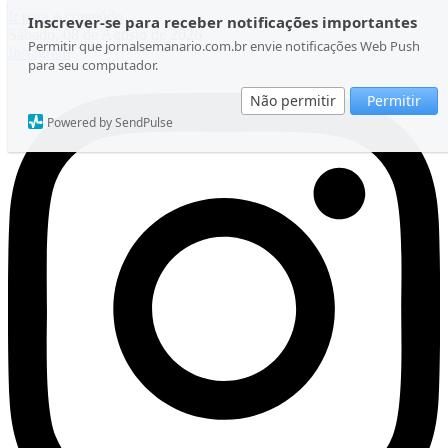
Ir para o conteúdo
Inscrever-se para receber notificações importantes
Sábado, 08 de Agosto de 2026
Permitir que jornalsemanario.com.br envie notificações Web Push
Instagram
para seu computador.
Não permitir
Permitir
Powered by SendPulse