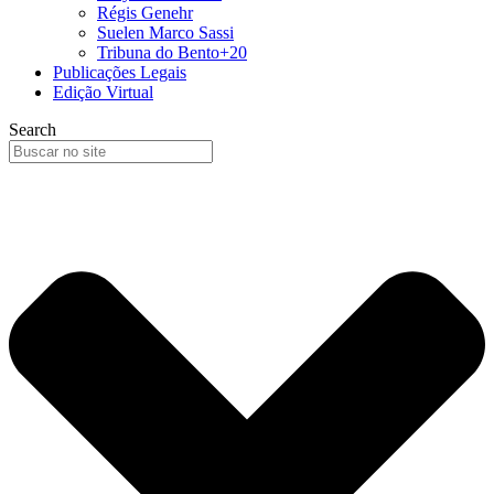
Régis Genehr
Suelen Marco Sassi
Tribuna do Bento+20
Publicações Legais
Edição Virtual
Search