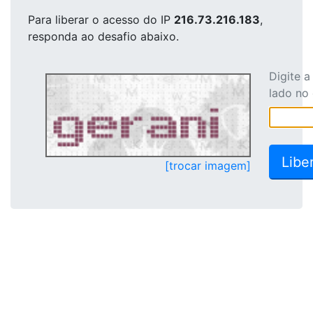
Para liberar o acesso
do IP
216.73.216.183
,
responda ao desafio abaixo.
Digite 
lado no
[trocar imagem]