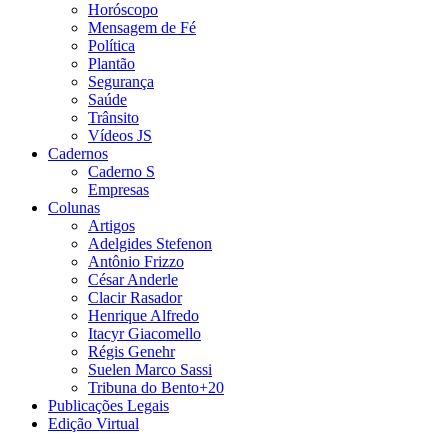
Horóscopo
Mensagem de Fé
Política
Plantão
Segurança
Saúde
Trânsito
Vídeos JS
Cadernos
Caderno S
Empresas
Colunas
Artigos
Adelgides Stefenon
Antônio Frizzo
César Anderle
Clacir Rasador
Henrique Alfredo
Itacyr Giacomello
Régis Genehr
Suelen Marco Sassi
Tribuna do Bento+20
Publicações Legais
Edição Virtual