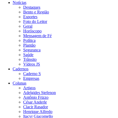
Notícias
Destaques
Bento e Região
Esportes
Foto do Leitor
Geral
Horóscopo
Mensagem de Fé
Política
Plantão
Segurança
Saúde
Trânsito
Vídeos JS
Cadernos
Caderno S
Empresas
Colunas
Artigos
Adelgides Stefenon
Antônio Frizzo
César Anderle
Clacir Rasador
Henrique Alfredo
Itacyr Giacomello