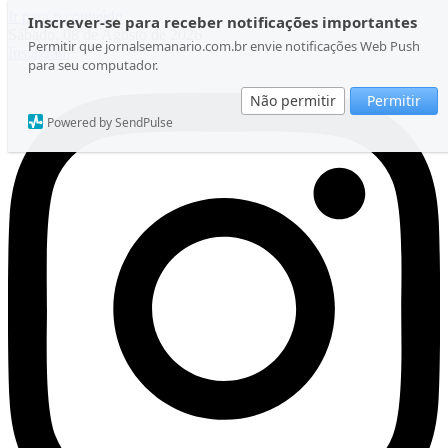
Ir para o conteúdo
Inscrever-se para receber notificações importantes
Sábado, 08 de Agosto de 2026
Permitir que jornalsemanario.com.br envie notificações Web Push
Instagram
para seu computador.
Não permitir
Permitir
Powered by SendPulse