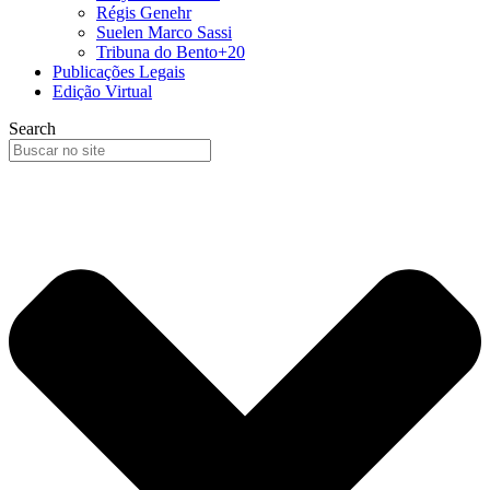
Régis Genehr
Suelen Marco Sassi
Tribuna do Bento+20
Publicações Legais
Edição Virtual
Search