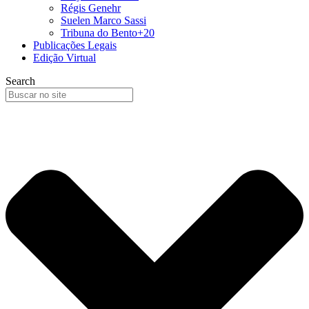
Régis Genehr
Suelen Marco Sassi
Tribuna do Bento+20
Publicações Legais
Edição Virtual
Search