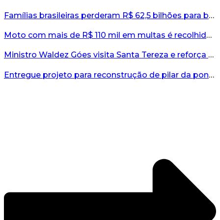
Famílias brasileiras perderam R$ 62,5 bilhões para bets em 2025, diz estudo...
Moto com mais de R$ 110 mil em multas é recolhida no interior do RS...
Ministro Waldez Góes visita Santa Tereza e reforça apoio federal à reconstrução do município...
Entregue projeto para reconstrução de pilar da ponte entre Encantado e Muçum...