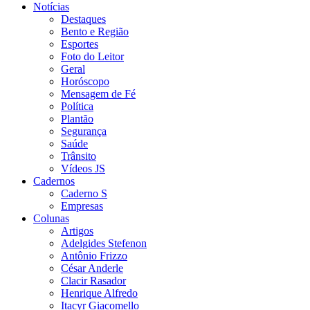
Notícias
Destaques
Bento e Região
Esportes
Foto do Leitor
Geral
Horóscopo
Mensagem de Fé
Política
Plantão
Segurança
Saúde
Trânsito
Vídeos JS
Cadernos
Caderno S
Empresas
Colunas
Artigos
Adelgides Stefenon
Antônio Frizzo
César Anderle
Clacir Rasador
Henrique Alfredo
Itacyr Giacomello