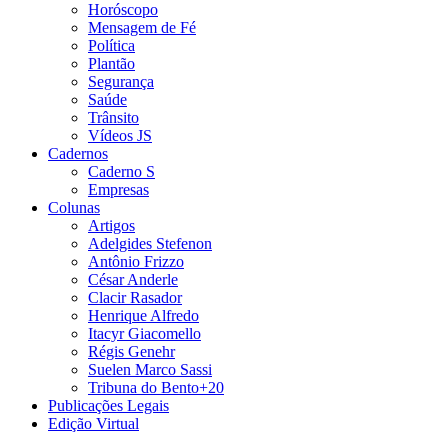
Horóscopo
Mensagem de Fé
Política
Plantão
Segurança
Saúde
Trânsito
Vídeos JS
Cadernos
Caderno S
Empresas
Colunas
Artigos
Adelgides Stefenon
Antônio Frizzo
César Anderle
Clacir Rasador
Henrique Alfredo
Itacyr Giacomello
Régis Genehr
Suelen Marco Sassi
Tribuna do Bento+20
Publicações Legais
Edição Virtual