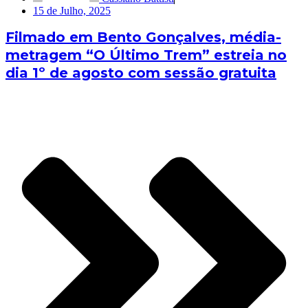
15 de Julho, 2025
Filmado em Bento Gonçalves, média-
metragem “O Último Trem” estreia no
dia 1º de agosto com sessão gratuita