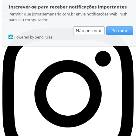
Ir para o conteúdo
Inscrever-se para receber notificações importantes
Quinta-feira, 06 de Agosto de 2026
Permitir que jornalsemanario.com.br envie notificações Web Push
Instagram
para seu computador.
Não permitir
Permitir
Powered by SendPulse