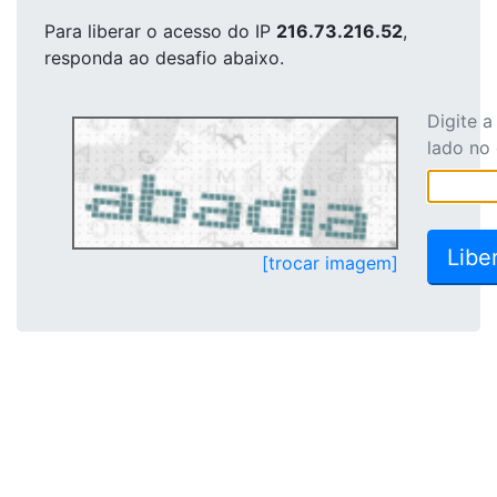
Para liberar o acesso
do IP
216.73.216.52
,
responda ao desafio abaixo.
Digite 
lado no
[trocar imagem]