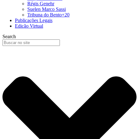
Régis Genehr
Suelen Marco Sassi
Tribuna do Bento+20
Publicações Legais
Edição Virtual
Search