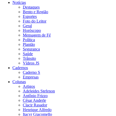
Notícias
Destaques
Bento e Região
Esportes
Foto do Leitor
Geral
Horóscopo
Mensagem de Fé
Política
Plantão
Segurança
Saúde
Trânsito
Vídeos JS
Cadernos
Caderno S
Empresas
Colunas
Artigos
Adelgides Stefenon
Antônio Frizzo
César Anderle
Clacir Rasador
Henrique Alfredo
Itacyr Giacomello