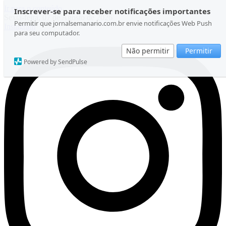
Ir para o conteúdo
Inscrever-se para receber notificações importantes
Sexta-feira, 07 de Agosto de 2026
Permitir que jornalsemanario.com.br envie notificações Web Push
Instagram
para seu computador.
Não permitir
Permitir
Powered by SendPulse