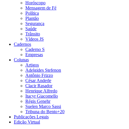
Horóscopo
Mensagem de Fé
Política
Plantão
Segurança
Saúde
Trânsito
Vídeos JS
Cadernos
Caderno S
Empresas
Colunas
Artigos
Adelgides Stefenon
Antônio Frizzo
César Anderle
Clacir Rasador
Henrique Alfredo
Itacyr Giacomello
Régis Genehr
Suelen Marco Sassi
Tribuna do Bento+20
Publicações Legais
Edição Virtual