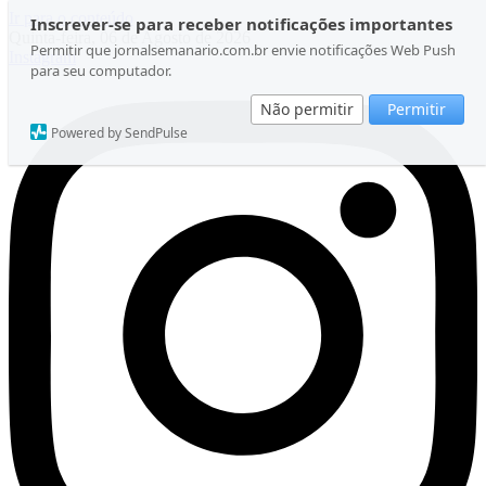
Ir para o conteúdo
Inscrever-se para receber notificações importantes
Quinta-feira, 06 de Agosto de 2026
Permitir que jornalsemanario.com.br envie notificações Web Push
Instagram
para seu computador.
Não permitir
Permitir
Powered by SendPulse