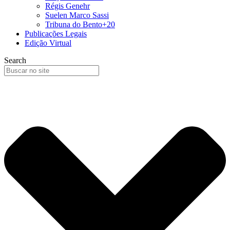
Régis Genehr
Suelen Marco Sassi
Tribuna do Bento+20
Publicações Legais
Edição Virtual
Search