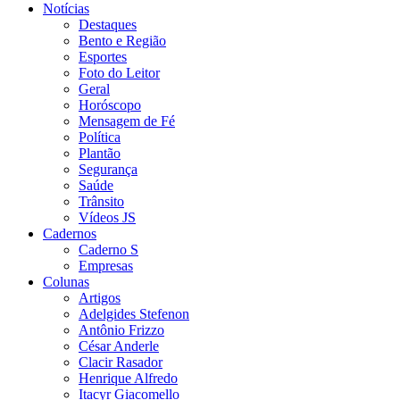
Notícias
Destaques
Bento e Região
Esportes
Foto do Leitor
Geral
Horóscopo
Mensagem de Fé
Política
Plantão
Segurança
Saúde
Trânsito
Vídeos JS
Cadernos
Caderno S
Empresas
Colunas
Artigos
Adelgides Stefenon
Antônio Frizzo
César Anderle
Clacir Rasador
Henrique Alfredo
Itacyr Giacomello