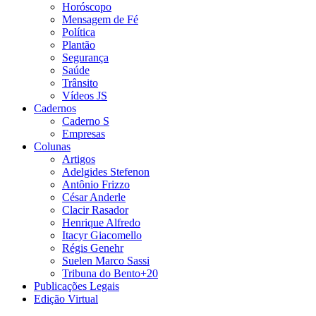
Horóscopo
Mensagem de Fé
Política
Plantão
Segurança
Saúde
Trânsito
Vídeos JS
Cadernos
Caderno S
Empresas
Colunas
Artigos
Adelgides Stefenon
Antônio Frizzo
César Anderle
Clacir Rasador
Henrique Alfredo
Itacyr Giacomello
Régis Genehr
Suelen Marco Sassi
Tribuna do Bento+20
Publicações Legais
Edição Virtual