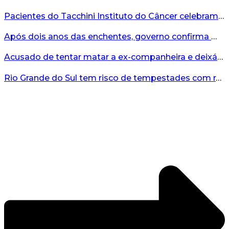
Pacientes do Tacchini Instituto do Câncer celebram Dia dos Pais com cuidado e relaxamento...
Após dois anos das enchentes, governo confirma mais de R$19 milhões para nova ponte no Vale do Taquari...
Acusado de tentar matar a ex-companheira e deixá-la paraplégica é condenado na Serra Gaúcha...
Rio Grande do Sul tem risco de tempestades com rajadas de ventos nos próximos dias...