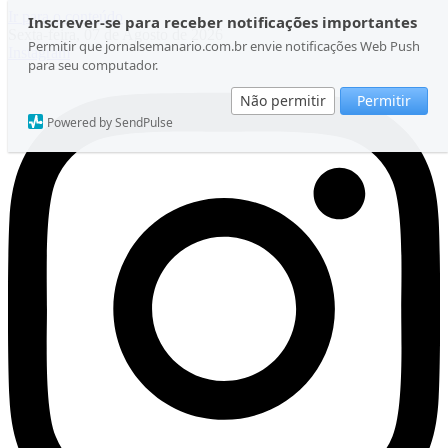
Ir para o conteúdo
Inscrever-se para receber notificações importantes
Sexta-feira, 07 de Agosto de 2026
Permitir que jornalsemanario.com.br envie notificações Web Push
Instagram
para seu computador.
Não permitir
Permitir
Powered by SendPulse