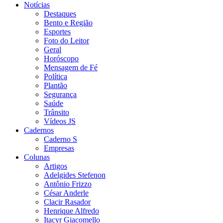
Notícias
Destaques
Bento e Região
Esportes
Foto do Leitor
Geral
Horóscopo
Mensagem de Fé
Política
Plantão
Segurança
Saúde
Trânsito
Vídeos JS
Cadernos
Caderno S
Empresas
Colunas
Artigos
Adelgides Stefenon
Antônio Frizzo
César Anderle
Clacir Rasador
Henrique Alfredo
Itacyr Giacomello