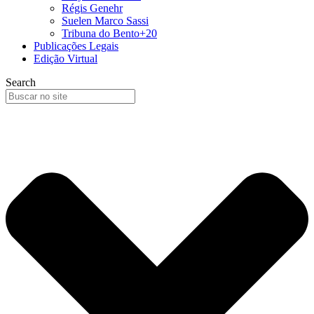
Régis Genehr
Suelen Marco Sassi
Tribuna do Bento+20
Publicações Legais
Edição Virtual
Search