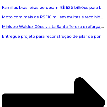
Famílias brasileiras perderam R$ 62,5 bilhões para bets em 2025, diz estudo...
Moto com mais de R$ 110 mil em multas é recolhida no interior do RS...
Ministro Waldez Góes visita Santa Tereza e reforça apoio federal à reconstrução do município...
Entregue projeto para reconstrução de pilar da ponte entre Encantado e Muçum...