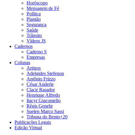
Horóscopo
Mensagem de Fé
Política
Plantão
Segurança
Saúde
Trânsito
Vídeos JS
Cadernos
Caderno S
Empresas
Colunas
Artigos
Adelgides Stefenon
Antônio Frizzo
César Anderle
Clacir Rasador
Henrique Alfredo
Itacyr Giacomello
Régis Genehr
Suelen Marco Sassi
Tribuna do Bento+20
Publicações Legais
Edição Virtual