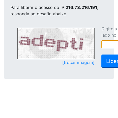
Para liberar o acesso
do IP
216.73.216.191
,
responda ao desafio abaixo.
Digite 
lado no
[trocar imagem]