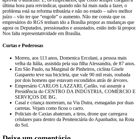
última hora para reivindicar, quando não há mais nada a fazer, o
problema está na reforma tributária e não no estado – salvo melhor
juízo – vão ter que “engolir” o aumento. Não me consta que os
empresários do RGS tenham ido a Brasília propor as mudanças que
agora os Deputados, pressionados e assustados, estão indo lá propor.
Nos falta representatividade em Brasília.
Curtas e Poderosas
Morreu, aos 113 anos, Domenica Ercolani, a pessoa mais
velha da Itália, assistida pela sua filha Alessandra, de 87 anos.
Em São Paulo, na Marginal de Pinheiros, ciclista Gisele
Gaspareto teve sua bicicleta, que vale 90 mil reais, roubada
por dois homens que estavam escondidos atrás de árvores.
Empresário CARLOS LAZZARI, Carlão, vai assumir a
Presidência do CENTRO DA INDÚSTRIA, COMÉRCIO E
SERVIÇOS DE BG.
Casal e criança morreram, na Via Dutra, esmagadas por duas
carretas. Vejam como ficou o carro.
Policiais de Caxias abateram, a tiros, drone que carregava
celulares para dentro da Penitenciária do Apanhador, na Rota
do Sol.
Deixe um comentário