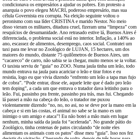
condicionava os empresários a ajudar os pobres. Em protesto a
anarquia o povo elegeu MACRI, poderoso empresário, mas sua
célula Governista era corrupta. Na eleição seguinte voltou o
peronismo com sua líder CRISTINA e marido Nestor. No meio
disso vieram os militares, ditadura cruel, fizeram uma “limpeza” com
resquícios de desumanidade. Ano retrasado estive lá, Buenos Aires é
diferenciada, o problema social está no interior. Inflação, a 140% ao
ano, escassez de alimentos, desemprego, caos social. Contratei um
taxi para me levar no Zoológico de LUJAN, 15 hectares, um dos
maiores do mundo, distante 75 quilômetros de Buenos Aires, um
“cacareco” de carro, não sabia se ia chegar, muito menos se ia voltar.
O taxista serviu de “guia” no ZOO. Numa jaula tinha um leão, todo
mundo entrava na jaula para acariciar o leão e tirar fotos e eu
resistia, logo eu que vivia dizendo “enfrento um leão a tapa mas fujo
de cobra”. “Pode entrar, disse ele, aquele leite que é dado pro leão
tem doping”, a cada um que entrava o tratador dava leitinho para o
leão. Fui, passinho pra frente, passinho pra trás, mas fui. Chegando
lá passei a mão na cabeça do leão, o tratador me puxou
violentamente dizendo “no, no, no asi, no se deve por la mano em la
cabeça e si em las costas, el animal no sabe se la mano es um
inimigo o um amigo e ataca”! Eu não botei a mão mais em lugar
nenhum, minha saída da jaula foi “acelerada”. No grande pátio do
Zoológico, tinha centenas de patos circulando “de noite eles
alimentam os animais com os patos” disse meu “guia”. Isso nos fez
desistir da visitação. Chegando de volta, depois de três horas para