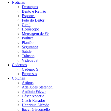
Notícias
Destaques
Bento e Região
Esportes
Foto do Leitor
Geral
Horóscopo
Mensagem de Fé
Política
Plantão
Segurança
Saúde
Trânsito
Vídeos JS
Cadernos
Caderno S
Empresas
Colunas
Artigos
Adelgides Stefenon
Antônio Frizzo
César Anderle
Clacir Rasador
Henrique Alfredo
Itacyr Giacomello