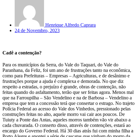
Henrique Alfredo Caprara
24 de Novembro, 2023
Cadê a contenção?
Para os municípios da Serra, do Vale do Taquari, do Vale do
Paranhana, da Feliz, foi um ano de frustrações tanto na econômica,
como para Prefeituras – Empresas – Agriculturas, e de desânimo e
frustrações porque a ajuda é complexa e demorada. No que diz
respeito a estradas, o prejuízo é grande, obras de contenção, não
feitas quando do asfaltamento, terão que ser feitas agora. Menos mal
que na Farroupilha – São Vendelino e na de Barbosa – Vendelino a
empresa que tem a concessão terá que consertar o estrago. No trajeto
Polícia Federal ao acesso do Vale dos Vinhedos, pressionado pelas
construções feitas no alto, aquele morro vai cair aos poucos. De
Tuiuty a Ponte das Antas, aqueles morros também vão vir abaixo a
cada chuvarada. O conserto disso, através de contenções, estará ao
encargo do Governo Federal. Há 30 dias atrás fui com minha filha a
Porto Alegre e apontei a série de cascatas que vinham do morro da