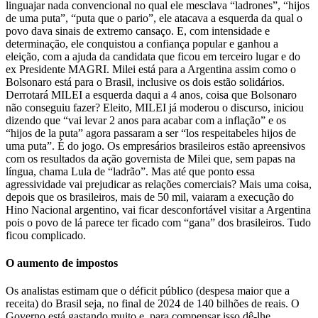
linguajar nada convencional no qual ele mesclava “ladrones”, “hijos
de uma puta”, “puta que o pario”, ele atacava a esquerda da qual o
povo dava sinais de extremo cansaço. E, com intensidade e
determinação, ele conquistou a confiança popular e ganhou a
eleição, com a ajuda da candidata que ficou em terceiro lugar e do
ex Presidente MAGRI. Milei está para a Argentina assim como o
Bolsonaro está para o Brasil, inclusive os dois estão solidários.
Derrotará MILEI a esquerda daqui a 4 anos, coisa que Bolsonaro
não conseguiu fazer? Eleito, MILEI já moderou o discurso, iniciou
dizendo que “vai levar 2 anos para acabar com a inflação” e os
“hijos de la puta” agora passaram a ser “los respeitabeles hijos de
uma puta”. É do jogo. Os empresários brasileiros estão apreensivos
com os resultados da ação governista de Milei que, sem papas na
língua, chama Lula de “ladrão”. Mas até que ponto essa
agressividade vai prejudicar as relações comerciais? Mais uma coisa,
depois que os brasileiros, mais de 50 mil, vaiaram a execução do
Hino Nacional argentino, vai ficar desconfortável visitar a Argentina
pois o povo de lá parece ter ficado com “gana” dos brasileiros. Tudo
ficou complicado.
O aumento de impostos
Os analistas estimam que o déficit público (despesa maior que a
receita) do Brasil seja, no final de 2024 de 140 bilhões de reais. O
Governo está gastando muito e, para compensar isso dê-lhe