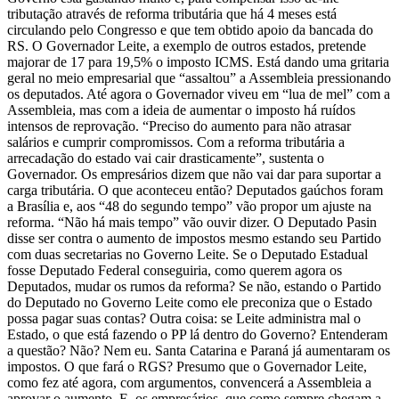
tributação através de reforma tributária que há 4 meses está
circulando pelo Congresso e que tem obtido apoio da bancada do
RS. O Governador Leite, a exemplo de outros estados, pretende
majorar de 17 para 19,5% o imposto ICMS. Está dando uma gritaria
geral no meio empresarial que “assaltou” a Assembleia pressionando
os deputados. Até agora o Governador viveu em “lua de mel” com a
Assembleia, mas com a ideia de aumentar o imposto há ruídos
intensos de reprovação. “Preciso do aumento para não atrasar
salários e cumprir compromissos. Com a reforma tributária a
arrecadação do estado vai cair drasticamente”, sustenta o
Governador. Os empresários dizem que não vai dar para suportar a
carga tributária. O que aconteceu então? Deputados gaúchos foram
a Brasília e, aos “48 do segundo tempo” vão propor um ajuste na
reforma. “Não há mais tempo” vão ouvir dizer. O Deputado Pasin
disse ser contra o aumento de impostos mesmo estando seu Partido
com duas secretarias no Governo Leite. Se o Deputado Estadual
fosse Deputado Federal conseguiria, como querem agora os
Deputados, mudar os rumos da reforma? Se não, estando o Partido
do Deputado no Governo Leite como ele preconiza que o Estado
possa pagar suas contas? Outra coisa: se Leite administra mal o
Estado, o que está fazendo o PP lá dentro do Governo? Entenderam
a questão? Não? Nem eu. Santa Catarina e Paraná já aumentaram os
impostos. O que fará o RGS? Presumo que o Governador Leite,
como fez até agora, com argumentos, convencerá a Assembleia a
aprovar o aumento. E, os empresários, que como sempre chegam a