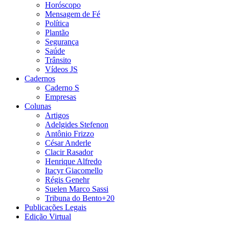
Horóscopo
Mensagem de Fé
Política
Plantão
Segurança
Saúde
Trânsito
Vídeos JS
Cadernos
Caderno S
Empresas
Colunas
Artigos
Adelgides Stefenon
Antônio Frizzo
César Anderle
Clacir Rasador
Henrique Alfredo
Itacyr Giacomello
Régis Genehr
Suelen Marco Sassi
Tribuna do Bento+20
Publicações Legais
Edição Virtual