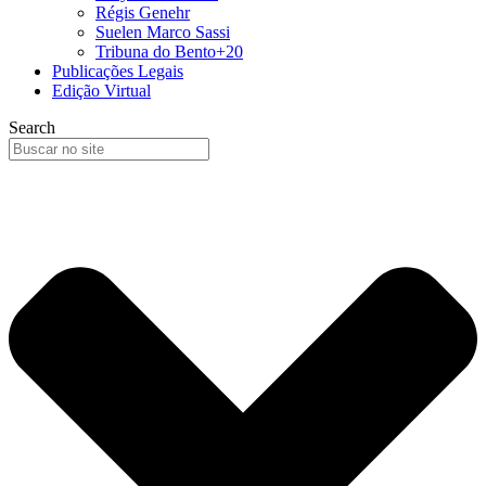
Régis Genehr
Suelen Marco Sassi
Tribuna do Bento+20
Publicações Legais
Edição Virtual
Search