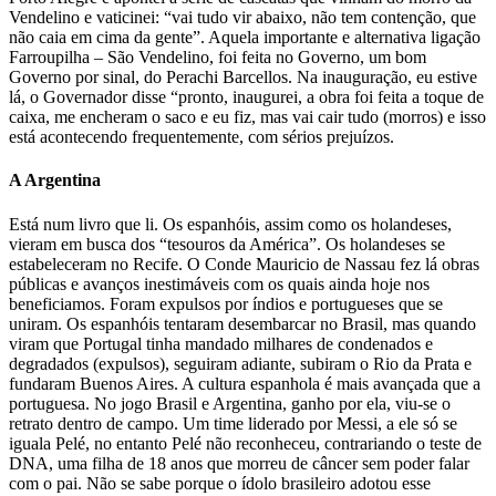
Vendelino e vaticinei: “vai tudo vir abaixo, não tem contenção, que
não caia em cima da gente”. Aquela importante e alternativa ligação
Farroupilha – São Vendelino, foi feita no Governo, um bom
Governo por sinal, do Perachi Barcellos. Na inauguração, eu estive
lá, o Governador disse “pronto, inaugurei, a obra foi feita a toque de
caixa, me encheram o saco e eu fiz, mas vai cair tudo (morros) e isso
está acontecendo frequentemente, com sérios prejuízos.
A Argentina
Está num livro que li. Os espanhóis, assim como os holandeses,
vieram em busca dos “tesouros da América”. Os holandeses se
estabeleceram no Recife. O Conde Mauricio de Nassau fez lá obras
públicas e avanços inestimáveis com os quais ainda hoje nos
beneficiamos. Foram expulsos por índios e portugueses que se
uniram. Os espanhóis tentaram desembarcar no Brasil, mas quando
viram que Portugal tinha mandado milhares de condenados e
degradados (expulsos), seguiram adiante, subiram o Rio da Prata e
fundaram Buenos Aires. A cultura espanhola é mais avançada que a
portuguesa. No jogo Brasil e Argentina, ganho por ela, viu-se o
retrato dentro de campo. Um time liderado por Messi, a ele só se
iguala Pelé, no entanto Pelé não reconheceu, contrariando o teste de
DNA, uma filha de 18 anos que morreu de câncer sem poder falar
com o pai. Não se sabe porque o ídolo brasileiro adotou esse