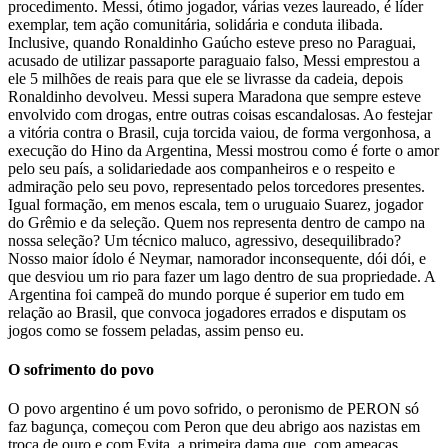
procedimento. Messi, ótimo jogador, várias vezes laureado, é líder
exemplar, tem ação comunitária, solidária e conduta ilibada.
Inclusive, quando Ronaldinho Gaúcho esteve preso no Paraguai,
acusado de utilizar passaporte paraguaio falso, Messi emprestou a
ele 5 milhões de reais para que ele se livrasse da cadeia, depois
Ronaldinho devolveu. Messi supera Maradona que sempre esteve
envolvido com drogas, entre outras coisas escandalosas. Ao festejar
a vitória contra o Brasil, cuja torcida vaiou, de forma vergonhosa, a
execução do Hino da Argentina, Messi mostrou como é forte o amor
pelo seu país, a solidariedade aos companheiros e o respeito e
admiração pelo seu povo, representado pelos torcedores presentes.
Igual formação, em menos escala, tem o uruguaio Suarez, jogador
do Grêmio e da seleção. Quem nos representa dentro de campo na
nossa seleção? Um técnico maluco, agressivo, desequilibrado?
Nosso maior ídolo é Neymar, namorador inconsequente, dói dói, e
que desviou um rio para fazer um lago dentro de sua propriedade. A
Argentina foi campeã do mundo porque é superior em tudo em
relação ao Brasil, que convoca jogadores errados e disputam os
jogos como se fossem peladas, assim penso eu.
O sofrimento do povo
O povo argentino é um povo sofrido, o peronismo de PERON só
faz bagunça, começou com Peron que deu abrigo aos nazistas em
troca de ouro e com Evita, a primeira dama que, com ameaças,