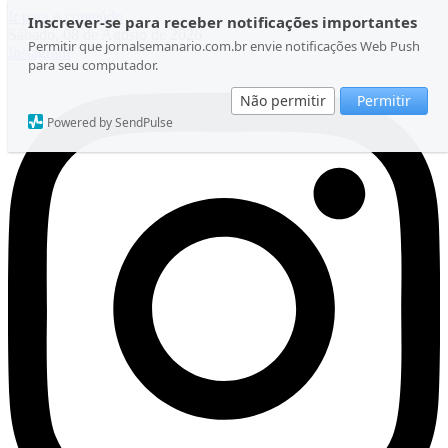
Ir para o conteúdo
Inscrever-se para receber notificações importantes
Sábado, 08 de Agosto de 2026
Permitir que jornalsemanario.com.br envie notificações Web Push
Instagram
para seu computador.
Não permitir
Permitir
Powered by SendPulse