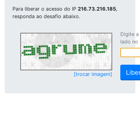
Para liberar o acesso
do IP
216.73.216.185
,
responda ao desafio abaixo.
Digite 
lado no
[trocar imagem]