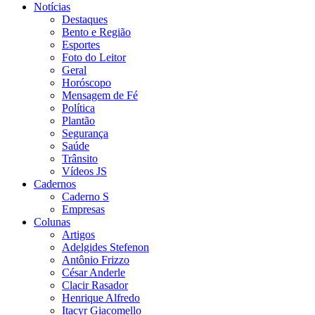
Notícias
Destaques
Bento e Região
Esportes
Foto do Leitor
Geral
Horóscopo
Mensagem de Fé
Política
Plantão
Segurança
Saúde
Trânsito
Vídeos JS
Cadernos
Caderno S
Empresas
Colunas
Artigos
Adelgides Stefenon
Antônio Frizzo
César Anderle
Clacir Rasador
Henrique Alfredo
Itacyr Giacomello