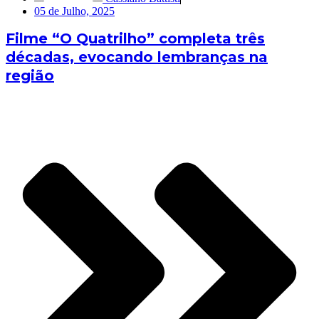
05 de Julho, 2025
Filme “O Quatrilho” completa três
décadas, evocando lembranças na
região