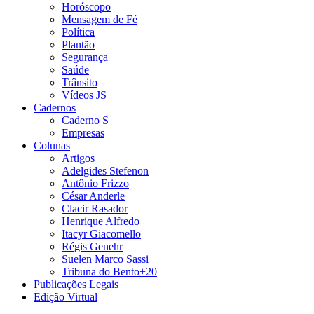
Horóscopo
Mensagem de Fé
Política
Plantão
Segurança
Saúde
Trânsito
Vídeos JS
Cadernos
Caderno S
Empresas
Colunas
Artigos
Adelgides Stefenon
Antônio Frizzo
César Anderle
Clacir Rasador
Henrique Alfredo
Itacyr Giacomello
Régis Genehr
Suelen Marco Sassi
Tribuna do Bento+20
Publicações Legais
Edição Virtual