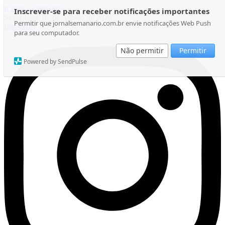
Ir para o conteúdo
Inscrever-se para receber notificações importantes
Sexta-feira, 07 de Agosto de 2026
Permitir que jornalsemanario.com.br envie notificações Web Push
Instagram
para seu computador.
Não permitir
Permitir
Powered by SendPulse