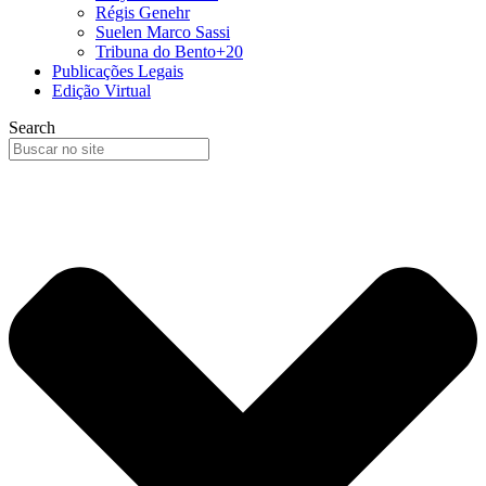
Régis Genehr
Suelen Marco Sassi
Tribuna do Bento+20
Publicações Legais
Edição Virtual
Search