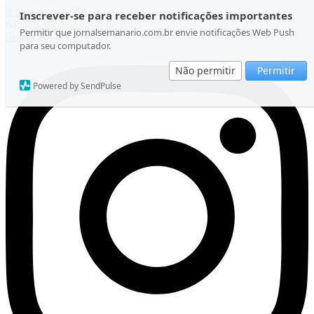
Ir para o conteúdo
Inscrever-se para receber notificações importantes
Sábado, 08 de Agosto de 2026
Permitir que jornalsemanario.com.br envie notificações Web Push
Instagram
para seu computador.
Não permitir
Permitir
Powered by SendPulse