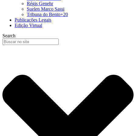
Régis Genehr
Suelen Marco Sassi
Tribuna do Bento+20
Publicações Legais
Edição Virtual
Search