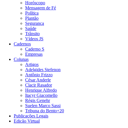
Horóscopo
Mensagem de Fé
Política
Plantão
Segurança
Saúde
Trânsito
Vídeos JS
Cadernos
Caderno S
Empresas
Colunas
Artigos
Adelgides Stefenon
Antônio Frizzo
César Anderle
Clacir Rasador
Henrique Alfredo
Itacyr Giacomello
Régis Genehr
Suelen Marco Sassi
Tribuna do Bento+20
Publicações Legais
Edição Virtual