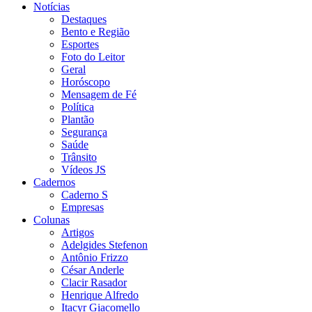
Notícias
Destaques
Bento e Região
Esportes
Foto do Leitor
Geral
Horóscopo
Mensagem de Fé
Política
Plantão
Segurança
Saúde
Trânsito
Vídeos JS
Cadernos
Caderno S
Empresas
Colunas
Artigos
Adelgides Stefenon
Antônio Frizzo
César Anderle
Clacir Rasador
Henrique Alfredo
Itacyr Giacomello