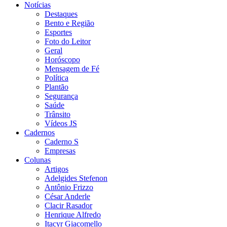
Notícias
Destaques
Bento e Região
Esportes
Foto do Leitor
Geral
Horóscopo
Mensagem de Fé
Política
Plantão
Segurança
Saúde
Trânsito
Vídeos JS
Cadernos
Caderno S
Empresas
Colunas
Artigos
Adelgides Stefenon
Antônio Frizzo
César Anderle
Clacir Rasador
Henrique Alfredo
Itacyr Giacomello