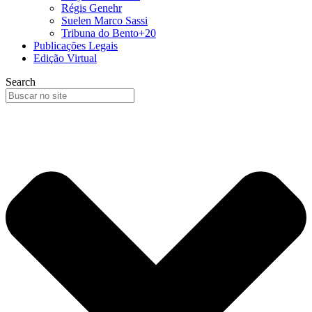
Régis Genehr
Suelen Marco Sassi
Tribuna do Bento+20
Publicações Legais
Edição Virtual
Search