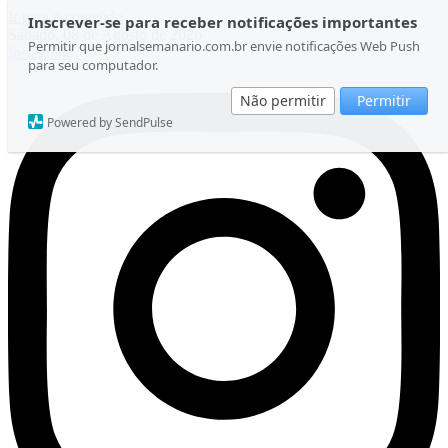
Ir para o conteúdo
Inscrever-se para receber notificações importantes
Sábado, 08 de Agosto de 2026
Permitir que jornalsemanario.com.br envie notificações Web Push
Instagram
para seu computador.
Não permitir
Permitir
Powered by SendPulse