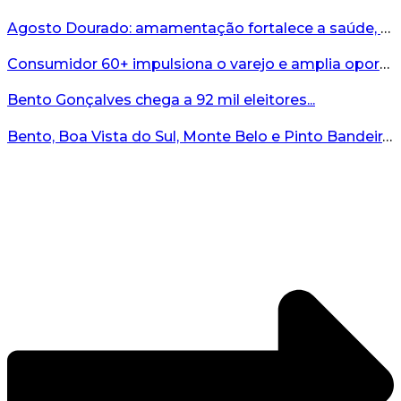
Agosto Dourado: amamentação fortalece a saúde, o desenvolvimento e os vínculos...
Consumidor 60+ impulsiona o varejo e amplia oportunidades para o comércio ...
Bento Gonçalves chega a 92 mil eleitores...
Bento, Boa Vista do Sul, Monte Belo e Pinto Bandeira registram quatro casos de abigeato este ano...