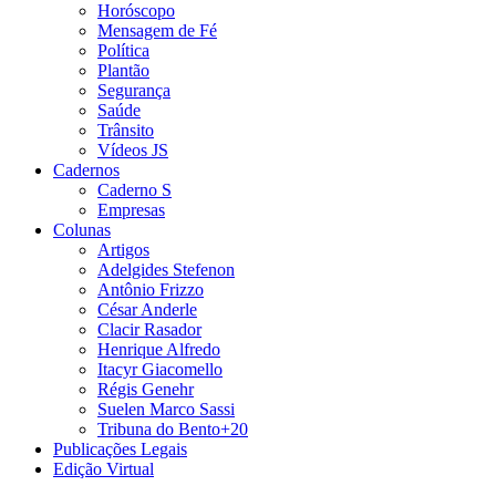
Horóscopo
Mensagem de Fé
Política
Plantão
Segurança
Saúde
Trânsito
Vídeos JS
Cadernos
Caderno S
Empresas
Colunas
Artigos
Adelgides Stefenon
Antônio Frizzo
César Anderle
Clacir Rasador
Henrique Alfredo
Itacyr Giacomello
Régis Genehr
Suelen Marco Sassi
Tribuna do Bento+20
Publicações Legais
Edição Virtual