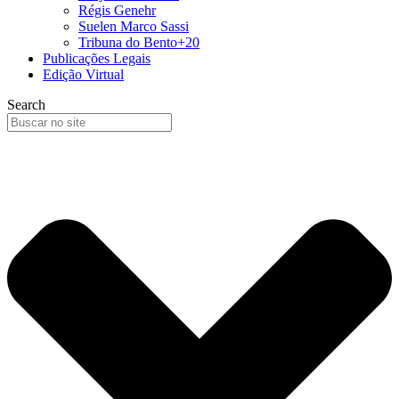
Régis Genehr
Suelen Marco Sassi
Tribuna do Bento+20
Publicações Legais
Edição Virtual
Search