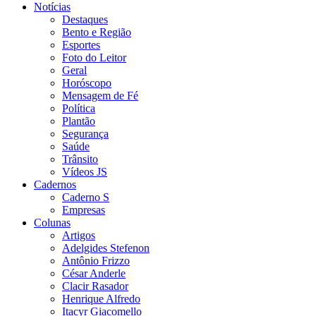
Notícias
Destaques
Bento e Região
Esportes
Foto do Leitor
Geral
Horóscopo
Mensagem de Fé
Política
Plantão
Segurança
Saúde
Trânsito
Vídeos JS
Cadernos
Caderno S
Empresas
Colunas
Artigos
Adelgides Stefenon
Antônio Frizzo
César Anderle
Clacir Rasador
Henrique Alfredo
Itacyr Giacomello