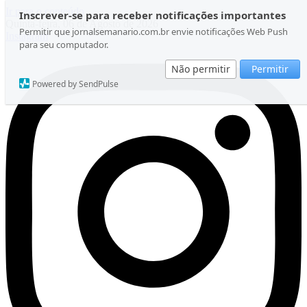
Ir para o conteúdo
Inscrever-se para receber notificações importantes
Quinta-feira, 06 de Agosto de 2026
Permitir que jornalsemanario.com.br envie notificações Web Push
Instagram
para seu computador.
Não permitir
Permitir
Powered by SendPulse