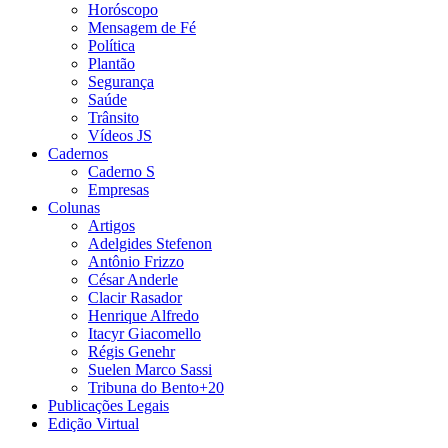
Horóscopo
Mensagem de Fé
Política
Plantão
Segurança
Saúde
Trânsito
Vídeos JS
Cadernos
Caderno S
Empresas
Colunas
Artigos
Adelgides Stefenon
Antônio Frizzo
César Anderle
Clacir Rasador
Henrique Alfredo
Itacyr Giacomello
Régis Genehr
Suelen Marco Sassi
Tribuna do Bento+20
Publicações Legais
Edição Virtual