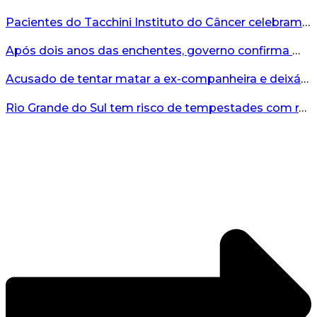
Pacientes do Tacchini Instituto do Câncer celebram Dia dos Pais com cuidado e relaxamento...
Após dois anos das enchentes, governo confirma mais de R$19 milhões para nova ponte no Vale do Taquari...
Acusado de tentar matar a ex-companheira e deixá-la paraplégica é condenado na Serra Gaúcha...
Rio Grande do Sul tem risco de tempestades com rajadas de ventos nos próximos dias...