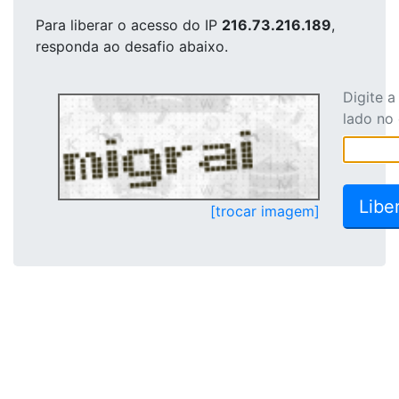
Para liberar o acesso
do IP
216.73.216.189
,
responda ao desafio abaixo.
Digite 
lado no
[trocar imagem]