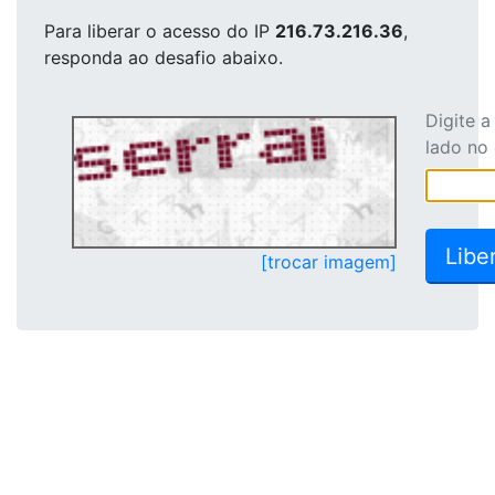
Para liberar o acesso
do IP
216.73.216.36
,
responda ao desafio abaixo.
Digite 
lado no
[trocar imagem]