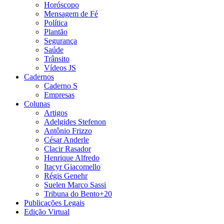
Horóscopo
Mensagem de Fé
Política
Plantão
Segurança
Saúde
Trânsito
Vídeos JS
Cadernos
Caderno S
Empresas
Colunas
Artigos
Adelgides Stefenon
Antônio Frizzo
César Anderle
Clacir Rasador
Henrique Alfredo
Itacyr Giacomello
Régis Genehr
Suelen Marco Sassi
Tribuna do Bento+20
Publicações Legais
Edição Virtual