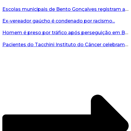
Escolas municipais de Bento Gonçalves registram avanço no IDEB 2025...
Ex-vereador gaúcho é condenado por racismo...
Homem é preso por tráfico após perseguição em Bento Gonçalves...
Pacientes do Tacchini Instituto do Câncer celebram Dia dos Pais com cuidado e relaxamento...