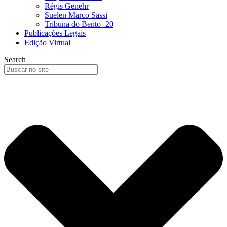
Régis Genehr
Suelen Marco Sassi
Tribuna do Bento+20
Publicações Legais
Edição Virtual
Search