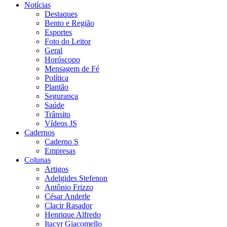
Notícias
Destaques
Bento e Região
Esportes
Foto do Leitor
Geral
Horóscopo
Mensagem de Fé
Política
Plantão
Segurança
Saúde
Trânsito
Vídeos JS
Cadernos
Caderno S
Empresas
Colunas
Artigos
Adelgides Stefenon
Antônio Frizzo
César Anderle
Clacir Rasador
Henrique Alfredo
Itacyr Giacomello