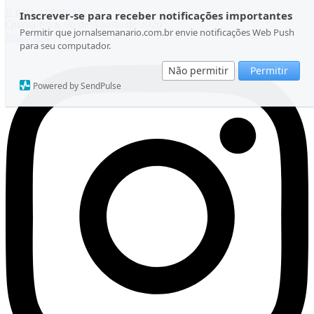
Ir para o conteúdo
Inscrever-se para receber notificações importantes
Quinta-feira, 06 de Agosto de 2026
Permitir que jornalsemanario.com.br envie notificações Web Push
Instagram
para seu computador.
Não permitir
Permitir
Powered by SendPulse