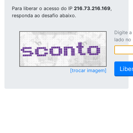
Para liberar o acesso
do IP
216.73.216.169
,
responda ao desafio abaixo.
Digite 
lado no
[trocar imagem]