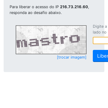
Para liberar o acesso
do IP
216.73.216.60
,
responda ao desafio abaixo.
Digite 
lado no
[trocar imagem]