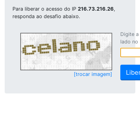
Para liberar o acesso
do IP
216.73.216.26
,
responda ao desafio abaixo.
Digite 
lado no
[trocar imagem]