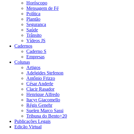
Horóscopo
Mensagem de Fé
Política
Plantão
Segurança
Saúde
Trânsito
Vídeos JS
Cadernos
Caderno S
Empresas
Colunas
Artigos
Adelgides Stefenon
Antônio Frizzo
César Anderle
Clacir Rasador
Henrique Alfredo
Itacyr Giacomello
Régis Genehr
Suelen Marco Sassi
Tribuna do Bento+20
Publicações Legais
Edição Virtual