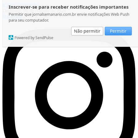
Ir para o conteúdo
Inscrever-se para receber notificações importantes
Domingo, 09 de Agosto de 2026
Permitir que jornalsemanario.com.br envie notificações Web Push
Instagram
para seu computador.
Não permitir
Permitir
Powered by SendPulse