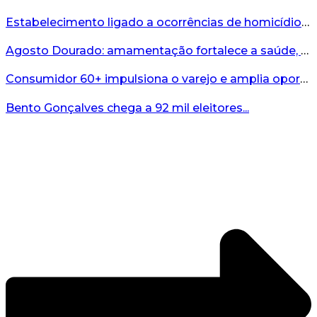
Estabelecimento ligado a ocorrências de homicídio é interditado durante fiscalização em Bento...
Agosto Dourado: amamentação fortalece a saúde, o desenvolvimento e os vínculos...
Consumidor 60+ impulsiona o varejo e amplia oportunidades para o comércio ...
Bento Gonçalves chega a 92 mil eleitores...