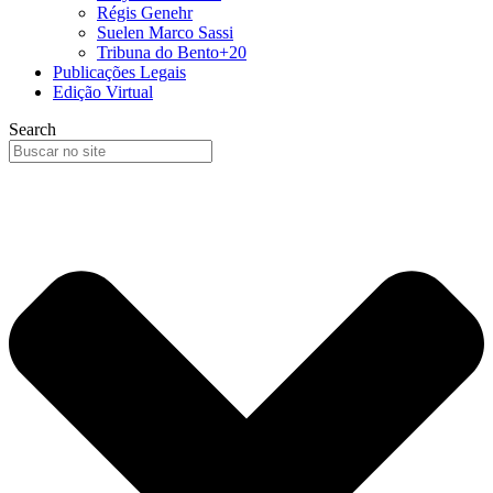
Régis Genehr
Suelen Marco Sassi
Tribuna do Bento+20
Publicações Legais
Edição Virtual
Search