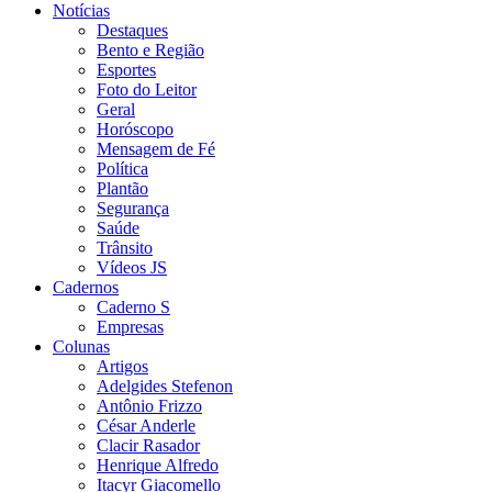
Notícias
Destaques
Bento e Região
Esportes
Foto do Leitor
Geral
Horóscopo
Mensagem de Fé
Política
Plantão
Segurança
Saúde
Trânsito
Vídeos JS
Cadernos
Caderno S
Empresas
Colunas
Artigos
Adelgides Stefenon
Antônio Frizzo
César Anderle
Clacir Rasador
Henrique Alfredo
Itacyr Giacomello