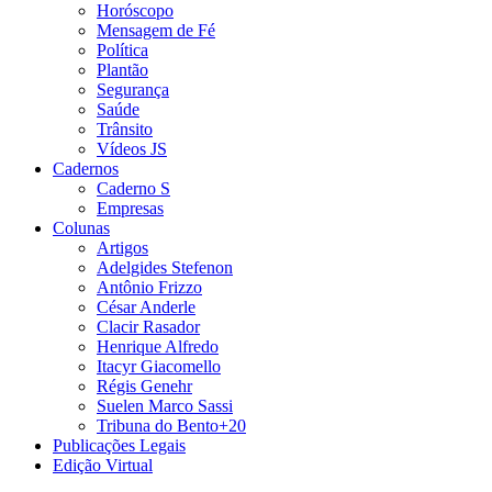
Horóscopo
Mensagem de Fé
Política
Plantão
Segurança
Saúde
Trânsito
Vídeos JS
Cadernos
Caderno S
Empresas
Colunas
Artigos
Adelgides Stefenon
Antônio Frizzo
César Anderle
Clacir Rasador
Henrique Alfredo
Itacyr Giacomello
Régis Genehr
Suelen Marco Sassi
Tribuna do Bento+20
Publicações Legais
Edição Virtual