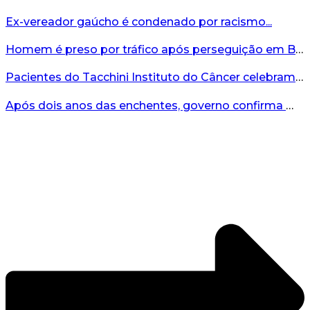
Ex-vereador gaúcho é condenado por racismo...
Homem é preso por tráfico após perseguição em Bento Gonçalves...
Pacientes do Tacchini Instituto do Câncer celebram Dia dos Pais com cuidado e relaxamento...
Após dois anos das enchentes, governo confirma mais de R$19 milhões para nova ponte no Vale do Taquari...