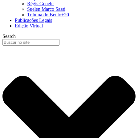
Régis Genehr
Suelen Marco Sassi
Tribuna do Bento+20
Publicações Legais
Edição Virtual
Search