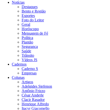
Notícias
Destaques
Bento e Região
Esportes
Foto do Leitor
Geral
Horóscopo
Mensagem de Fé
Política
Plantão
Segurança
Saúde
Trânsito
Vídeos JS
Cadernos
Caderno S
Empresas
Colunas
Artigos
Adelgides Stefenon
Antônio Frizzo
César Anderle
Clacir Rasador
Henrique Alfredo
Itacyr Giacomello