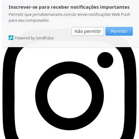
Ir para o conteúdo
Inscrever-se para receber notificações importantes
Quinta-feira, 06 de Agosto de 2026
Permitir que jornalsemanario.com.br envie notificações Web Push
Instagram
para seu computador.
Não permitir
Permitir
Powered by SendPulse