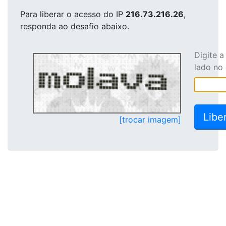
Para liberar o acesso
do IP
216.73.216.26
,
responda ao desafio abaixo.
Digite 
lado no
[trocar imagem]