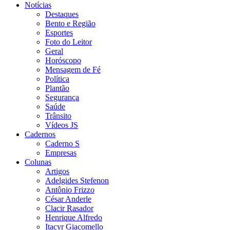
Notícias
Destaques
Bento e Região
Esportes
Foto do Leitor
Geral
Horóscopo
Mensagem de Fé
Política
Plantão
Segurança
Saúde
Trânsito
Vídeos JS
Cadernos
Caderno S
Empresas
Colunas
Artigos
Adelgides Stefenon
Antônio Frizzo
César Anderle
Clacir Rasador
Henrique Alfredo
Itacyr Giacomello