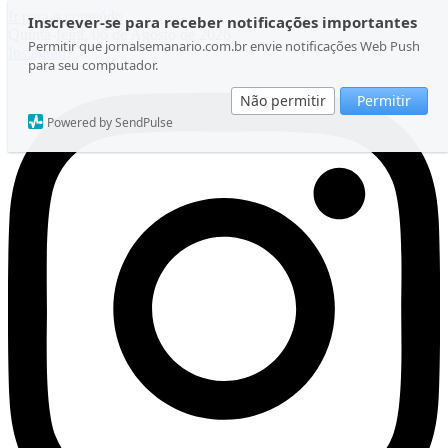
Ir para o conteúdo
Inscrever-se para receber notificações importantes
Quinta-feira, 06 de Agosto de 2026
Permitir que jornalsemanario.com.br envie notificações Web Push
Instagram
para seu computador.
Não permitir
Permitir
Powered by SendPulse