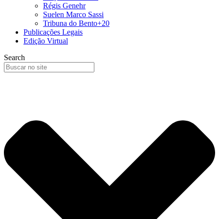
Régis Genehr
Suelen Marco Sassi
Tribuna do Bento+20
Publicações Legais
Edição Virtual
Search