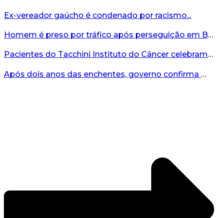
Ex-vereador gaúcho é condenado por racismo...
Homem é preso por tráfico após perseguição em Bento Gonçalves...
Pacientes do Tacchini Instituto do Câncer celebram Dia dos Pais com cuidado e relaxamento...
Após dois anos das enchentes, governo confirma mais de R$19 milhões para nova ponte no Vale do Taquari...