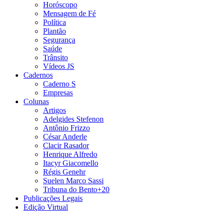
Horóscopo
Mensagem de Fé
Política
Plantão
Segurança
Saúde
Trânsito
Vídeos JS
Cadernos
Caderno S
Empresas
Colunas
Artigos
Adelgides Stefenon
Antônio Frizzo
César Anderle
Clacir Rasador
Henrique Alfredo
Itacyr Giacomello
Régis Genehr
Suelen Marco Sassi
Tribuna do Bento+20
Publicações Legais
Edição Virtual