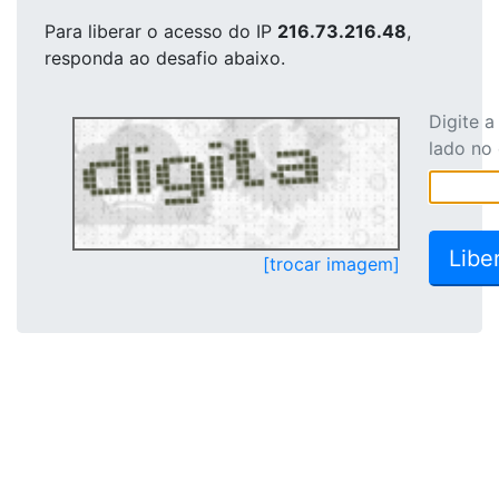
Para liberar o acesso
do IP
216.73.216.48
,
responda ao desafio abaixo.
Digite 
lado no
[trocar imagem]