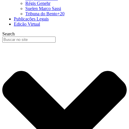
Régis Genehr
Suelen Marco Sassi
Tribuna do Bento+20
Publicações Legais
Edição Virtual
Search