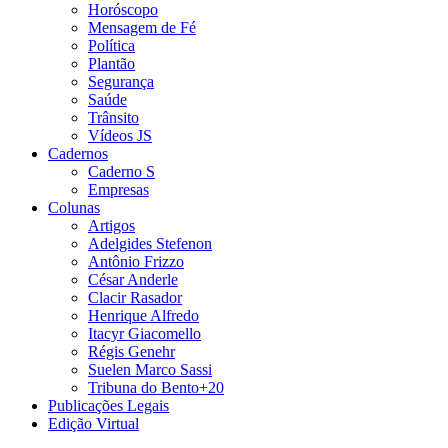
Horóscopo
Mensagem de Fé
Política
Plantão
Segurança
Saúde
Trânsito
Vídeos JS
Cadernos
Caderno S
Empresas
Colunas
Artigos
Adelgides Stefenon
Antônio Frizzo
César Anderle
Clacir Rasador
Henrique Alfredo
Itacyr Giacomello
Régis Genehr
Suelen Marco Sassi
Tribuna do Bento+20
Publicações Legais
Edição Virtual