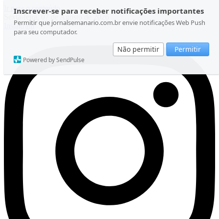
Ir para o conteúdo
Inscrever-se para receber notificações importantes
Sexta-feira, 07 de Agosto de 2026
Permitir que jornalsemanario.com.br envie notificações Web Push
Instagram
para seu computador.
Não permitir
Permitir
Powered by SendPulse