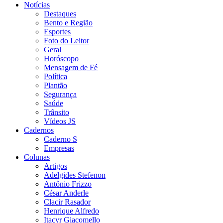
Notícias
Destaques
Bento e Região
Esportes
Foto do Leitor
Geral
Horóscopo
Mensagem de Fé
Política
Plantão
Segurança
Saúde
Trânsito
Vídeos JS
Cadernos
Caderno S
Empresas
Colunas
Artigos
Adelgides Stefenon
Antônio Frizzo
César Anderle
Clacir Rasador
Henrique Alfredo
Itacyr Giacomello