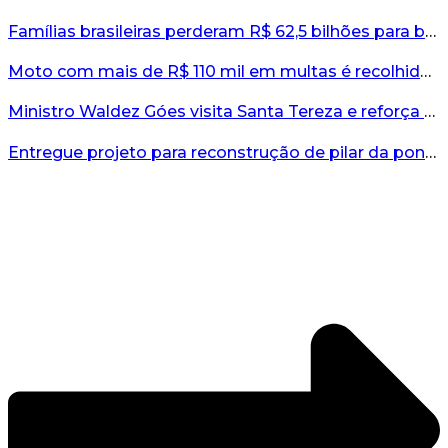
Famílias brasileiras perderam R$ 62,5 bilhões para bets em 2025, diz estudo...
Moto com mais de R$ 110 mil em multas é recolhida no interior do RS...
Ministro Waldez Góes visita Santa Tereza e reforça apoio federal à reconstrução do município...
Entregue projeto para reconstrução de pilar da ponte entre Encantado e Muçum...