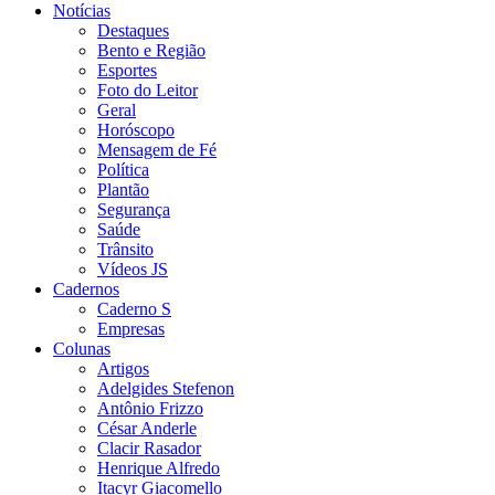
Notícias
Destaques
Bento e Região
Esportes
Foto do Leitor
Geral
Horóscopo
Mensagem de Fé
Política
Plantão
Segurança
Saúde
Trânsito
Vídeos JS
Cadernos
Caderno S
Empresas
Colunas
Artigos
Adelgides Stefenon
Antônio Frizzo
César Anderle
Clacir Rasador
Henrique Alfredo
Itacyr Giacomello