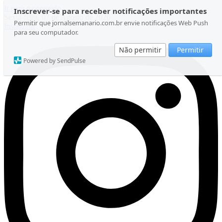
Ir para o conteúdo
Inscrever-se para receber notificações importantes
Sexta-feira, 07 de Agosto de 2026
Permitir que jornalsemanario.com.br envie notificações Web Push
Instagram
para seu computador.
Não permitir
Permitir
Powered by SendPulse