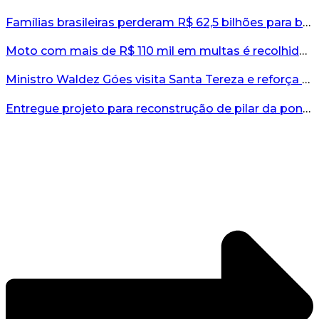
Famílias brasileiras perderam R$ 62,5 bilhões para bets em 2025, diz estudo...
Moto com mais de R$ 110 mil em multas é recolhida no interior do RS...
Ministro Waldez Góes visita Santa Tereza e reforça apoio federal à reconstrução do município...
Entregue projeto para reconstrução de pilar da ponte entre Encantado e Muçum...