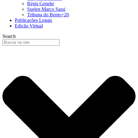
Régis Genehr
Suelen Marco Sassi
Tribuna do Bento+20
Publicações Legais
Edição Virtual
Search