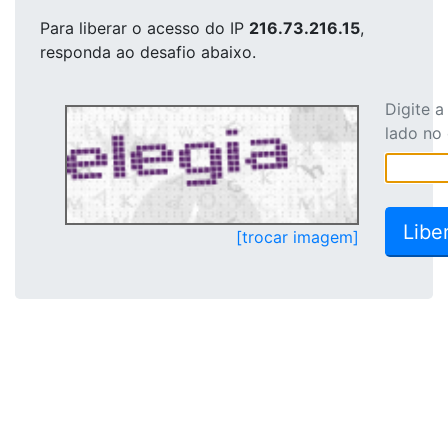
Para liberar o acesso
do IP
216.73.216.15
,
responda ao desafio abaixo.
Digite 
lado no
[trocar imagem]