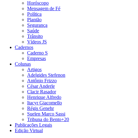
Horóscopo
Mensagem de Fé
Política
Plantão
Segurança
Saúde
Trânsito
Vídeos JS
Cadernos
Caderno S
Empresas
Colunas
Artigos
Adelgides Stefenon
Antônio Frizzo
César Anderle
Clacir Rasador
Henrique Alfredo
Itacyr Giacomello
Régis Genehr
Suelen Marco Sassi
Tribuna do Bento+20
Publicações Legais
Edição Virtual