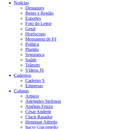
Notícias
Destaques
Bento e Região
Esportes
Foto do Leitor
Geral
Horóscopo
Mensagem de Fé
Política
Plantão
Segurança
Saúde
Trânsito
Vídeos JS
Cadernos
Caderno S
Empresas
Colunas
Artigos
Adelgides Stefenon
Antônio Frizzo
César Anderle
Clacir Rasador
Henrique Alfredo
Itacyr Giacomello