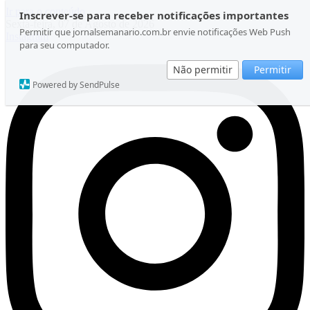
Ir para o conteúdo
Inscrever-se para receber notificações importantes
Sexta-feira, 07 de Agosto de 2026
Permitir que jornalsemanario.com.br envie notificações Web Push
Instagram
para seu computador.
Não permitir
Permitir
Powered by SendPulse