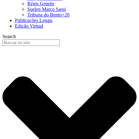
Régis Genehr
Suelen Marco Sassi
Tribuna do Bento+20
Publicações Legais
Edição Virtual
Search