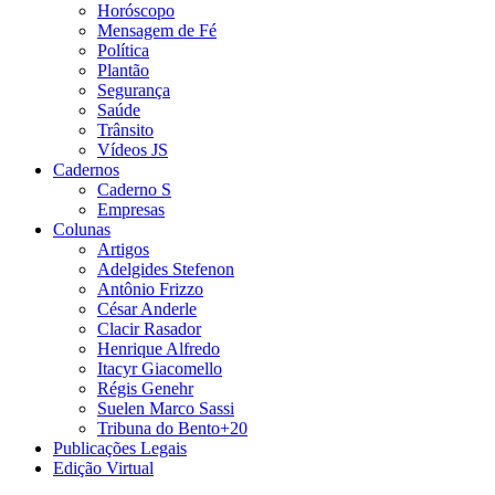
Horóscopo
Mensagem de Fé
Política
Plantão
Segurança
Saúde
Trânsito
Vídeos JS
Cadernos
Caderno S
Empresas
Colunas
Artigos
Adelgides Stefenon
Antônio Frizzo
César Anderle
Clacir Rasador
Henrique Alfredo
Itacyr Giacomello
Régis Genehr
Suelen Marco Sassi
Tribuna do Bento+20
Publicações Legais
Edição Virtual