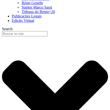
Régis Genehr
Suelen Marco Sassi
Tribuna do Bento+20
Publicações Legais
Edição Virtual
Search