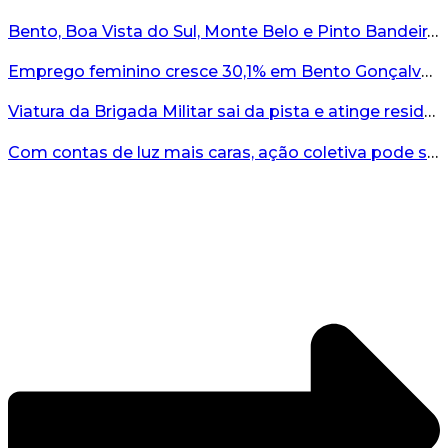
Bento, Boa Vista do Sul, Monte Belo e Pinto Bandeira registram quatro casos de abigeato este ano...
Emprego feminino cresce 30,1% em Bento Gonçalves...
Viatura da Brigada Militar sai da pista e atinge residência no interior do RS...
Com contas de luz mais caras, ação coletiva pode ser caminho contra a RGE...