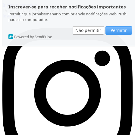
Ir para o conteúdo
Inscrever-se para receber notificações importantes
Domingo, 09 de Agosto de 2026
Permitir que jornalsemanario.com.br envie notificações Web Push
Instagram
para seu computador.
Não permitir
Permitir
Powered by SendPulse