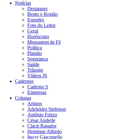
Notícias
Destaques
Bento e Região
Esportes
Foto do Leitor
Geral
Horóscopo
Mensagem de Fé
Política
Plantão
Segurança
Saúde
Trânsito
Vídeos JS
Cadernos
Caderno S
Empresas
Colunas
Artigos
Adelgides Stefenon
Antônio Frizzo
César Anderle
Clacir Rasador
Henrique Alfredo
Itacyr Giacomello