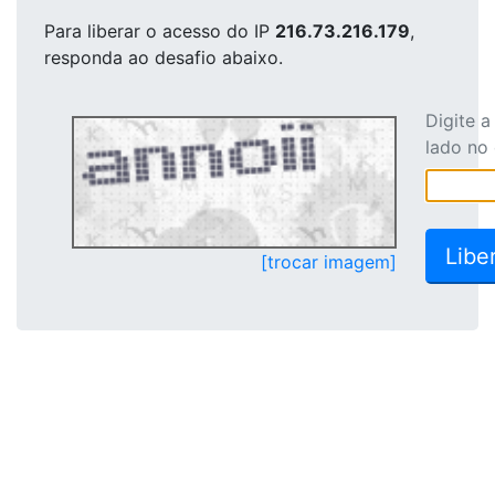
Para liberar o acesso
do IP
216.73.216.179
,
responda ao desafio abaixo.
Digite 
lado no
[trocar imagem]