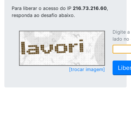
Para liberar o acesso
do IP
216.73.216.60
,
responda ao desafio abaixo.
Digite 
lado no
[trocar imagem]