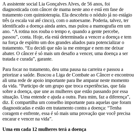
A assistente social Lia Gonçalves Alves, de 56 anos, foi
diagnosticada com câncer de mama neste ano e está em fase de
tratamento com quimioterapia. Ela descobriu o nódulo já no estágio
três (a escala vai até cinco), com o autoexame. Poderia, talvez, ter
identificado a doença ainda antes, mas pulou a mamografia em um
ano. “A rotina nos rouba o tempo e, quando a gente percebe,
passou”, conta. Hoje, ela está determinada a vencer a doença e tem
na força de espírito um dos grandes aliados para potencializar o
tratamento. “Eu decidi que não ia me entregar e nem me deixar
abater. O câncer é só mais um desafio a vencer, uma doença a ser
tratada e curada”, garante.
Para focar no tratamento, deu uma pausa na carreira e passou a
priorizar a saúde. Buscou a Liga de Combate ao Câncer e encontrou
ali uma rede de apoio importante para lhe amparar neste momento
da vida. “Participo de um grupo que troca experiências, que fala
sobre a doença, que une as mulheres que estão passando por essa
situação. Uma entende e ajuda a outra. Para mim, faz a diferença”,
diz. E compartilha um conselho importante para aquelas que foram
diagnosticadas e estão em tratamento contra a doença: “Tenha
coragem e enfrente, essa é só mais uma provação que você precisa
encarar e vencer na vida”.
Uma em cada 12 mulheres terá a doença