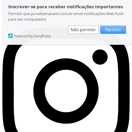
Ir para o conteúdo
Inscrever-se para receber notificações importantes
Quinta-feira, 06 de Agosto de 2026
Permitir que jornalsemanario.com.br envie notificações Web Push
Instagram
para seu computador.
Não permitir
Permitir
Powered by SendPulse