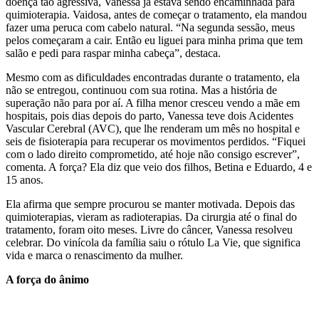
doença tão agressiva, Vanessa já estava sendo encaminhada para
quimioterapia. Vaidosa, antes de começar o tratamento, ela mandou
fazer uma peruca com cabelo natural. “Na segunda sessão, meus
pelos começaram a cair. Então eu liguei para minha prima que tem
salão e pedi para raspar minha cabeça”, destaca.
Mesmo com as dificuldades encontradas durante o tratamento, ela
não se entregou, continuou com sua rotina. Mas a história de
superação não para por aí. A filha menor cresceu vendo a mãe em
hospitais, pois dias depois do parto, Vanessa teve dois Acidentes
Vascular Cerebral (AVC), que lhe renderam um mês no hospital e
seis de fisioterapia para recuperar os movimentos perdidos. “Fiquei
com o lado direito comprometido, até hoje não consigo escrever”,
comenta. A força? Ela diz que veio dos filhos, Betina e Eduardo, 4 e
15 anos.
Ela afirma que sempre procurou se manter motivada. Depois das
quimioterapias, vieram as radioterapias. Da cirurgia até o final do
tratamento, foram oito meses. Livre do câncer, Vanessa resolveu
celebrar. Do vinícola da família saiu o rótulo La Vie, que significa
vida e marca o renascimento da mulher.
A força do ânimo