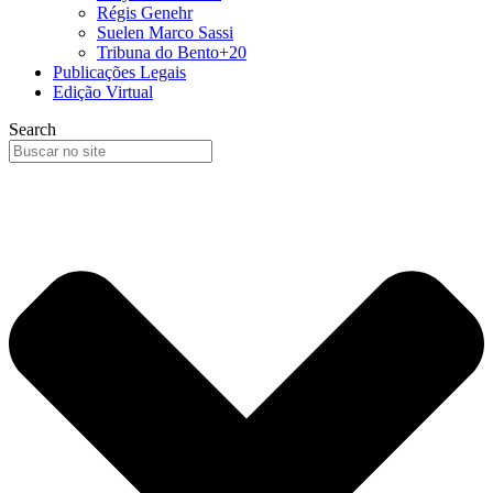
Régis Genehr
Suelen Marco Sassi
Tribuna do Bento+20
Publicações Legais
Edição Virtual
Search