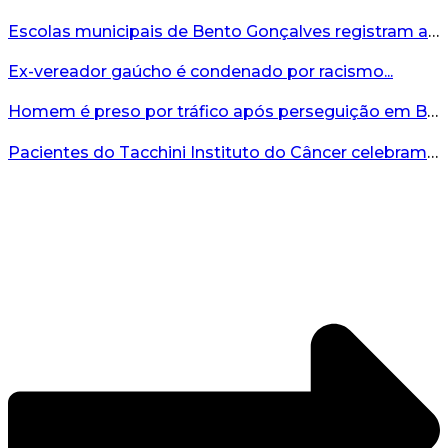
Escolas municipais de Bento Gonçalves registram avanço no IDEB 2025...
Ex-vereador gaúcho é condenado por racismo...
Homem é preso por tráfico após perseguição em Bento Gonçalves...
Pacientes do Tacchini Instituto do Câncer celebram Dia dos Pais com cuidado e relaxamento...