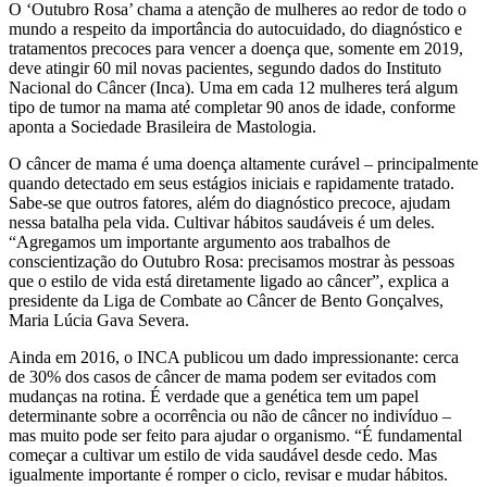
O ‘Outubro Rosa’ chama a atenção de mulheres ao redor de todo o
mundo a respeito da importância do autocuidado, do diagnóstico e
tratamentos precoces para vencer a doença que, somente em 2019,
deve atingir 60 mil novas pacientes, segundo dados do Instituto
Nacional do Câncer (Inca). Uma em cada 12 mulheres terá algum
tipo de tumor na mama até completar 90 anos de idade, conforme
aponta a Sociedade Brasileira de Mastologia.
O câncer de mama é uma doença altamente curável – principalmente
quando detectado em seus estágios iniciais e rapidamente tratado.
Sabe-se que outros fatores, além do diagnóstico precoce, ajudam
nessa batalha pela vida. Cultivar hábitos saudáveis é um deles.
“Agregamos um importante argumento aos trabalhos de
conscientização do Outubro Rosa: precisamos mostrar às pessoas
que o estilo de vida está diretamente ligado ao câncer”, explica a
presidente da Liga de Combate ao Câncer de Bento Gonçalves,
Maria Lúcia Gava Severa.
Ainda em 2016, o INCA publicou um dado impressionante: cerca
de 30% dos casos de câncer de mama podem ser evitados com
mudanças na rotina. É verdade que a genética tem um papel
determinante sobre a ocorrência ou não de câncer no indivíduo –
mas muito pode ser feito para ajudar o organismo. “É fundamental
começar a cultivar um estilo de vida saudável desde cedo. Mas
igualmente importante é romper o ciclo, revisar e mudar hábitos.