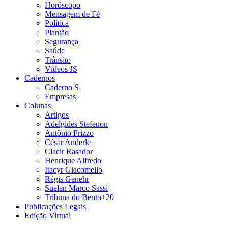
Horóscopo
Mensagem de Fé
Política
Plantão
Segurança
Saúde
Trânsito
Vídeos JS
Cadernos
Caderno S
Empresas
Colunas
Artigos
Adelgides Stefenon
Antônio Frizzo
César Anderle
Clacir Rasador
Henrique Alfredo
Itacyr Giacomello
Régis Genehr
Suelen Marco Sassi
Tribuna do Bento+20
Publicações Legais
Edição Virtual