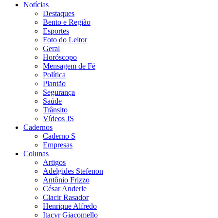
Notícias
Destaques
Bento e Região
Esportes
Foto do Leitor
Geral
Horóscopo
Mensagem de Fé
Política
Plantão
Segurança
Saúde
Trânsito
Vídeos JS
Cadernos
Caderno S
Empresas
Colunas
Artigos
Adelgides Stefenon
Antônio Frizzo
César Anderle
Clacir Rasador
Henrique Alfredo
Itacyr Giacomello