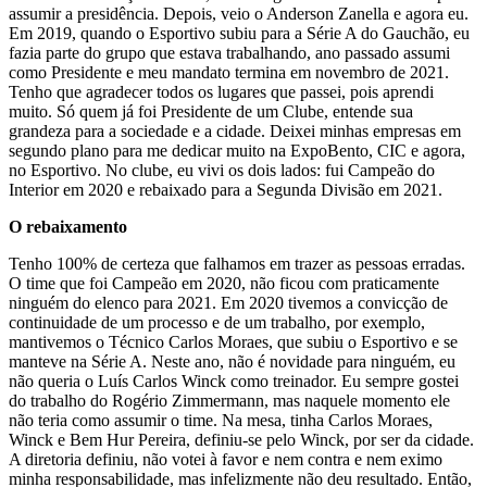
assumir a presidência. Depois, veio o Anderson Zanella e agora eu.
Em 2019, quando o Esportivo subiu para a Série A do Gauchão, eu
fazia parte do grupo que estava trabalhando, ano passado assumi
como Presidente e meu mandato termina em novembro de 2021.
Tenho que agradecer todos os lugares que passei, pois aprendi
muito. Só quem já foi Presidente de um Clube, entende sua
grandeza para a sociedade e a cidade. Deixei minhas empresas em
segundo plano para me dedicar muito na ExpoBento, CIC e agora,
no Esportivo. No clube, eu vivi os dois lados: fui Campeão do
Interior em 2020 e rebaixado para a Segunda Divisão em 2021.
O rebaixamento
Tenho 100% de certeza que falhamos em trazer as pessoas erradas.
O time que foi Campeão em 2020, não ficou com praticamente
ninguém do elenco para 2021. Em 2020 tivemos a convicção de
continuidade de um processo e de um trabalho, por exemplo,
mantivemos o Técnico Carlos Moraes, que subiu o Esportivo e se
manteve na Série A. Neste ano, não é novidade para ninguém, eu
não queria o Luís Carlos Winck como treinador. Eu sempre gostei
do trabalho do Rogério Zimmermann, mas naquele momento ele
não teria como assumir o time. Na mesa, tinha Carlos Moraes,
Winck e Bem Hur Pereira, definiu-se pelo Winck, por ser da cidade.
A diretoria definiu, não votei à favor e nem contra e nem eximo
minha responsabilidade, mas infelizmente não deu resultado. Então,