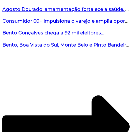
Agosto Dourado: amamentação fortalece a saúde, o desenvolvimento e os vínculos...
Consumidor 60+ impulsiona o varejo e amplia oportunidades para o comércio ...
Bento Gonçalves chega a 92 mil eleitores...
Bento, Boa Vista do Sul, Monte Belo e Pinto Bandeira registram quatro casos de abigeato este ano...