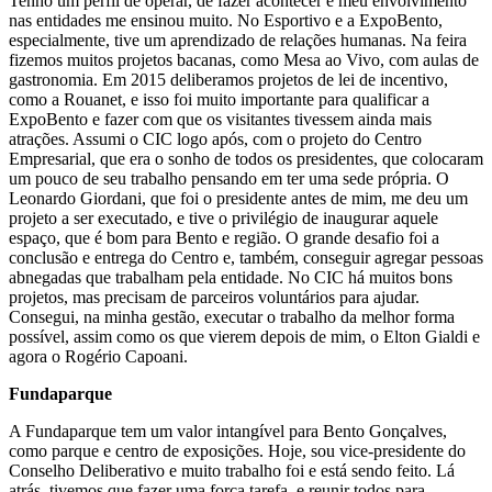
Tenho um perfil de operar, de fazer acontecer e meu envolvimento
nas entidades me ensinou muito. No Esportivo e a ExpoBento,
especialmente, tive um aprendizado de relações humanas. Na feira
fizemos muitos projetos bacanas, como Mesa ao Vivo, com aulas de
gastronomia. Em 2015 deliberamos projetos de lei de incentivo,
como a Rouanet, e isso foi muito importante para qualificar a
ExpoBento e fazer com que os visitantes tivessem ainda mais
atrações. Assumi o CIC logo após, com o projeto do Centro
Empresarial, que era o sonho de todos os presidentes, que colocaram
um pouco de seu trabalho pensando em ter uma sede própria. O
Leonardo Giordani, que foi o presidente antes de mim, me deu um
projeto a ser executado, e tive o privilégio de inaugurar aquele
espaço, que é bom para Bento e região. O grande desafio foi a
conclusão e entrega do Centro e, também, conseguir agregar pessoas
abnegadas que trabalham pela entidade. No CIC há muitos bons
projetos, mas precisam de parceiros voluntários para ajudar.
Consegui, na minha gestão, executar o trabalho da melhor forma
possível, assim como os que vierem depois de mim, o Elton Gialdi e
agora o Rogério Capoani.
Fundaparque
A Fundaparque tem um valor intangível para Bento Gonçalves,
como parque e centro de exposições. Hoje, sou vice-presidente do
Conselho Deliberativo e muito trabalho foi e está sendo feito. Lá
atrás, tivemos que fazer uma força tarefa, e reunir todos para