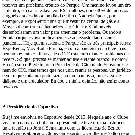
resolver um problema crônico do Parque. Um menino levou um tiro
lá dentro, e a causa estava em R$4 milhões, onde 30% de todos os
aluguéis era destino à família da vítima. Naquela época, por
exemplo, a ExpoBento tinha que investir na central de gás e a
Movelsul construir os banheiros, e o CIC e o Sindmóveis
desembolsaram um valor para amenizar o problema. Quando a
Fundaparque estava praticamente se autossustentado, veio a
pandemia. Hoje quem sustenta o Parque são as três principais feiras:
ExpoBento, Movelsul e Fimma, e com a pandemia não teve mais
nenhum evento ou feiras, até o CIC está enfrentando problemas de
receita. Só que, precisa-se manter aquele elefante branco, e como?
Eu não sou o Prefeito, nem Presidente da Câmara de Vereadores e
nem do CIC, mas temos que nos unir, reunir as pessoas, um jurídico
e ver o que cada um pode fazer, só que para isso, precisa-se de
diálogo e um articulador. Eu dou a minha opinião, não tenho como
resolver.
A Presidência do Esportivo
Eu já me envolvia no Esportivo desde 2015. Naquele ano o Clube
vivia um caos, não tinha nem presidente, e teve um dia histórico,
uma reunião no Jornal Semanário com as lideranças de Bento.
Resolvemos abraçar o Clube, onde surgiu o Guilherme Salton para