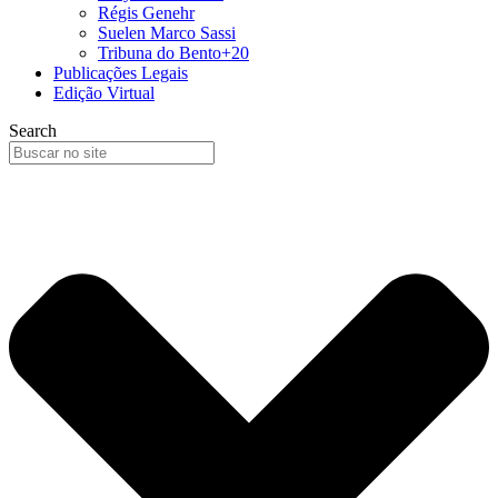
Régis Genehr
Suelen Marco Sassi
Tribuna do Bento+20
Publicações Legais
Edição Virtual
Search