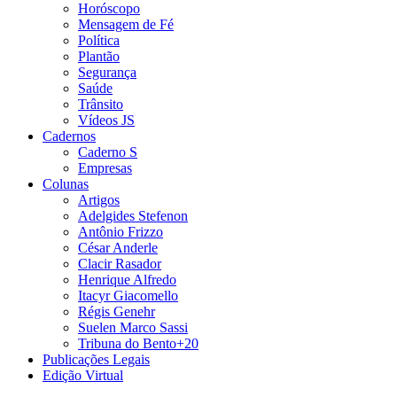
Horóscopo
Mensagem de Fé
Política
Plantão
Segurança
Saúde
Trânsito
Vídeos JS
Cadernos
Caderno S
Empresas
Colunas
Artigos
Adelgides Stefenon
Antônio Frizzo
César Anderle
Clacir Rasador
Henrique Alfredo
Itacyr Giacomello
Régis Genehr
Suelen Marco Sassi
Tribuna do Bento+20
Publicações Legais
Edição Virtual