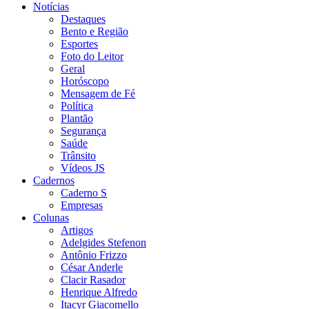
Notícias
Destaques
Bento e Região
Esportes
Foto do Leitor
Geral
Horóscopo
Mensagem de Fé
Política
Plantão
Segurança
Saúde
Trânsito
Vídeos JS
Cadernos
Caderno S
Empresas
Colunas
Artigos
Adelgides Stefenon
Antônio Frizzo
César Anderle
Clacir Rasador
Henrique Alfredo
Itacyr Giacomello