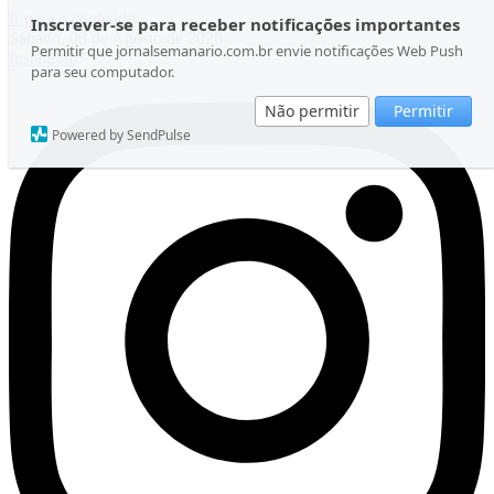
Ir para o conteúdo
Inscrever-se para receber notificações importantes
Sábado, 08 de Agosto de 2026
Permitir que jornalsemanario.com.br envie notificações Web Push
Instagram
para seu computador.
Não permitir
Permitir
Powered by SendPulse