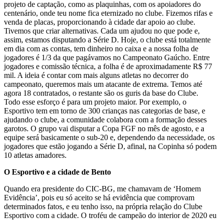
projeto de captação, como as plaquinhas, com os apoiadores do
centenário, onde teu nome fica eternizado no clube. Fizemos rifas e
venda de placas, proporcionando à cidade dar apoio ao clube.
Tivemos que criar alternativas. Cada um ajudou no que pode e,
assim, estamos disputando a Série D. Hoje, o clube está totalmente
em dia com as contas, tem dinheiro no caixa e a nossa folha de
jogadores é 1/3 da que pagávamos no Campeonato Gaúcho. Entre
jogadores e comissão técnica, a folha é de aproximadamente R$ 77
mil. A ideia é contar com mais alguns atletas no decorrer do
campeonato, queremos mais um atacante de extrema. Temos até
agora 18 contratados, o restante são os guris da base do Clube.
Todo esse esforço é para um projeto maior. Por exemplo, o
Esportivo tem em torno de 300 crianças nas categorias de base, e
ajudando o clube, a comunidade colabora com a formação desses
garotos. O grupo vai disputar a Copa FGF no mês de agosto, e a
equipe será basicamente o sub-20 e, dependendo da necessidade, os
jogadores que estão jogando a Série D, afinal, na Copinha só podem
10 atletas amadores.
O Esportivo e a cidade de Bento
Quando era presidente do CIC-BG, me chamavam de ‘Homem
Evidência’, pois eu só aceito se há evidência que comprovam
determinados fatos, e eu tenho isso, na própria relação do Clube
Esportivo com a cidade. O troféu de campeão do interior de 2020 eu