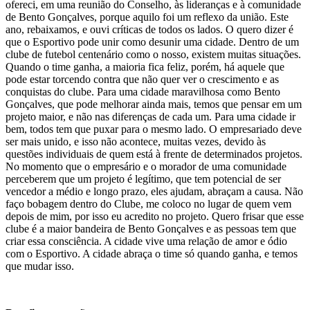
ofereci, em uma reunião do Conselho, às lideranças e à comunidade
de Bento Gonçalves, porque aquilo foi um reflexo da união. Este
ano, rebaixamos, e ouvi críticas de todos os lados. O quero dizer é
que o Esportivo pode unir como desunir uma cidade. Dentro de um
clube de futebol centenário como o nosso, existem muitas situações.
Quando o time ganha, a maioria fica feliz, porém, há aquele que
pode estar torcendo contra que não quer ver o crescimento e as
conquistas do clube. Para uma cidade maravilhosa como Bento
Gonçalves, que pode melhorar ainda mais, temos que pensar em um
projeto maior, e não nas diferenças de cada um. Para uma cidade ir
bem, todos tem que puxar para o mesmo lado. O empresariado deve
ser mais unido, e isso não acontece, muitas vezes, devido às
questões individuais de quem está à frente de determinados projetos.
No momento que o empresário e o morador de uma comunidade
perceberem que um projeto é legítimo, que tem potencial de ser
vencedor a médio e longo prazo, eles ajudam, abraçam a causa. Não
faço bobagem dentro do Clube, me coloco no lugar de quem vem
depois de mim, por isso eu acredito no projeto. Quero frisar que esse
clube é a maior bandeira de Bento Gonçalves e as pessoas tem que
criar essa consciência. A cidade vive uma relação de amor e ódio
com o Esportivo. A cidade abraça o time só quando ganha, e temos
que mudar isso.