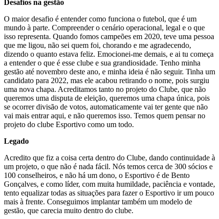
Desafios na gestão
O maior desafio é entender como funciona o futebol, que é um
mundo à parte. Compreender o cenário operacional, legal e o que
isso representa. Quando fomos campeões em 2020, teve uma pessoa
que me ligou, não sei quem foi, chorando e me agradecendo,
dizendo o quanto estava feliz. Emocionei-me demais, e ai tu começa
a entender o que é esse clube e sua grandiosidade. Tenho minha
gestão até novembro deste ano, e minha ideia é não seguir. Tinha um
candidato para 2022, mas ele acabou retirando o nome, pois surgiu
uma nova chapa. Acreditamos tanto no projeto do Clube, que não
queremos uma disputa de eleição, queremos uma chapa única, pois
se ocorrer divisão de votos, automaticamente vai ter gente que não
vai mais entrar aqui, e não queremos isso. Temos quem pensar no
projeto do clube Esportivo como um todo.
Legado
Acredito que fiz a coisa certa dentro do Clube, dando continuidade à
um projeto, o que não é nada fácil. Nós temos cerca de 300 sócios e
100 conselheiros, e não há um dono, o Esportivo é de Bento
Gonçalves, e como líder, com muita humildade, paciência e vontade,
tento equalizar todas as situações para fazer o Esportivo ir um pouco
mais à frente. Conseguimos implantar também um modelo de
gestão, que carecia muito dentro do clube.