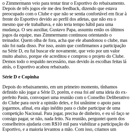
o Zimmermann veio para tentar tirar o Esportivo do rebaixamento.
Depois de três jogos ele me deu feedback, dizendo que estava
preocupado com o Clube e que não se sentia confortável em ficar à
frente do Esportivo devido ao perfil dos atletas, que não era o
mesmo que ele trabalhava, e não teria tempo hábil para uma
mudança. O seu auxiliar, Gustavo Papa, assumiu então os últimos
jogos da equipe, mas Zimmermann continuou orientando o
treinador. Quem olha de fora, acha que ele abandonou o clube, mas
não foi nada disso. Por isso, assim que confirmamos a participação
na Série D, eu fui buscar ele novamente, que veio por um valor
muito abaixo, porque ele acreditou e comprou o projeto do Clube.
Demos todo o respaldo necessário, mas devido às escolhas feitas lá
atrás, o Esportivo acabou rebaixado.
Série D e Copinha
Depois do rebaixamento, em um primeiro momento, tínhamos
definido não jogar a Série D, porém, e essa foi até uma ideia do ex-
prefeito Pasin, convoquei uma reunião com o Conselho Deliberativo
do Clube para ouvir a opinião deles, e foi unânime o apoio para
jogarmos, afinal, era algo inédito para o clube participar de uma
competição Nacional. Para jogar, precisa de dinheiro, e eu só faço se
consigo pagar, se não, nada feito. Na reunião, perguntei quem dos
conselheiros ajudaria com R$10 mil para viabilizar a participação do
Esportivo, e a maioria levantou a mão. Com isso, criamos um