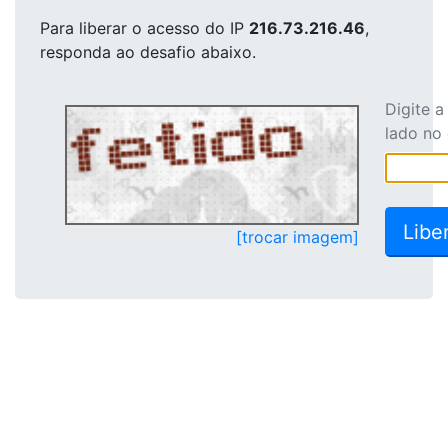
Para liberar o acesso
do IP
216.73.216.46
,
responda ao desafio abaixo.
Digite 
lado no
[trocar imagem]