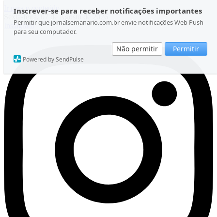
Ir para o conteúdo
Inscrever-se para receber notificações importantes
Sexta-feira, 07 de Agosto de 2026
Permitir que jornalsemanario.com.br envie notificações Web Push
Instagram
para seu computador.
Não permitir
Permitir
Powered by SendPulse