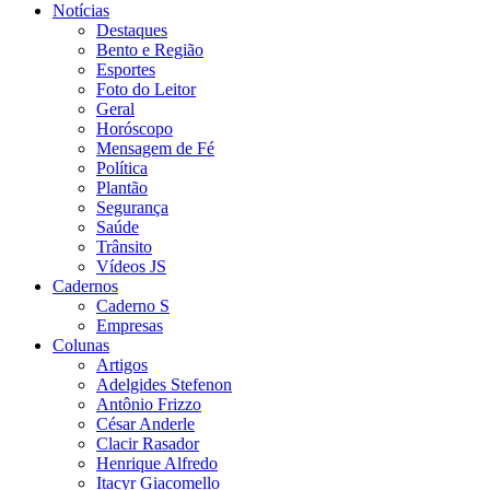
Notícias
Destaques
Bento e Região
Esportes
Foto do Leitor
Geral
Horóscopo
Mensagem de Fé
Política
Plantão
Segurança
Saúde
Trânsito
Vídeos JS
Cadernos
Caderno S
Empresas
Colunas
Artigos
Adelgides Stefenon
Antônio Frizzo
César Anderle
Clacir Rasador
Henrique Alfredo
Itacyr Giacomello