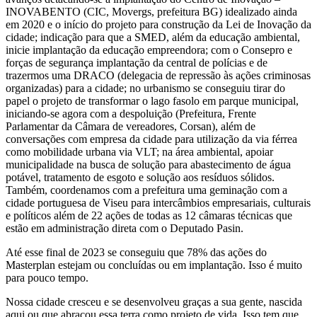
INOVABENTO (CIC, Movergs, prefeitura BG) idealizado ainda
em 2020 e o início do projeto para construção da Lei de Inovação da
cidade; indicação para que a SMED, além da educação ambiental,
inicie implantação da educação empreendora; com o Consepro e
forças de segurança implantação da central de polícias e de
trazermos uma DRACO (delegacia de repressão às ações criminosas
organizadas) para a cidade; no urbanismo se conseguiu tirar do
papel o projeto de transformar o lago fasolo em parque municipal,
iniciando-se agora com a despoluição (Prefeitura, Frente
Parlamentar da Câmara de vereadores, Corsan), além de
conversações com empresa da cidade para utilização da via férrea
como mobilidade urbana via VLT; na área ambiental, apoiar
municipalidade na busca de solução para abastecimento de água
potável, tratamento de esgoto e solução aos resíduos sólidos.
Também, coordenamos com a prefeitura uma geminação com a
cidade portuguesa de Viseu para intercâmbios empresariais, culturais
e políticos além de 22 ações de todas as 12 câmaras técnicas que
estão em administração direta com o Deputado Pasin.
Até esse final de 2023 se conseguiu que 78% das ações do
Masterplan estejam ou concluídas ou em implantação. Isso é muito
para pouco tempo.
Nossa cidade cresceu e se desenvolveu graças a sua gente, nascida
aqui ou que abraçou essa terra como projeto de vida. Isso tem que