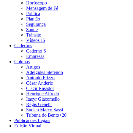
Horóscopo
Mensagem de Fé
Política
Plantão
Segurança
Saúde
Trânsito
Vídeos JS
Cadernos
Caderno S
Empresas
Colunas
Artigos
Adelgides Stefenon
Antônio Frizzo
César Anderle
Clacir Rasador
Henrique Alfredo
Itacyr Giacomello
Régis Genehr
Suelen Marco Sassi
Tribuna do Bento+20
Publicações Legais
Edição Virtual