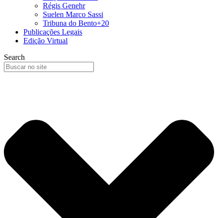
Régis Genehr
Suelen Marco Sassi
Tribuna do Bento+20
Publicações Legais
Edição Virtual
Search