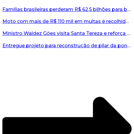
Famílias brasileiras perderam R$ 62,5 bilhões para bets em 2025, diz estudo...
Moto com mais de R$ 110 mil em multas é recolhida no interior do RS...
Ministro Waldez Góes visita Santa Tereza e reforça apoio federal à reconstrução do município...
Entregue projeto para reconstrução de pilar da ponte entre Encantado e Muçum...