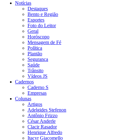
Notícias
Destaques
Bento e Região
Esportes
Foto do Leitor
Geral
Horóscopo
Mensagem de Fé
Política
Plantão
Segurança
Saúde
Trânsito
Vídeos JS
Cadernos
Caderno S
Empresas
Colunas
Artigos
Adelgides Stefenon
Antônio Frizzo
César Anderle
Clacir Rasador
Henrique Alfredo
Itacyr Giacomello