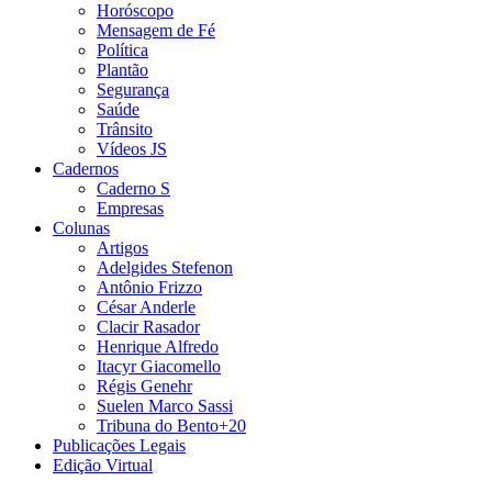
Horóscopo
Mensagem de Fé
Política
Plantão
Segurança
Saúde
Trânsito
Vídeos JS
Cadernos
Caderno S
Empresas
Colunas
Artigos
Adelgides Stefenon
Antônio Frizzo
César Anderle
Clacir Rasador
Henrique Alfredo
Itacyr Giacomello
Régis Genehr
Suelen Marco Sassi
Tribuna do Bento+20
Publicações Legais
Edição Virtual