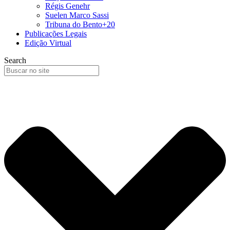
Régis Genehr
Suelen Marco Sassi
Tribuna do Bento+20
Publicações Legais
Edição Virtual
Search