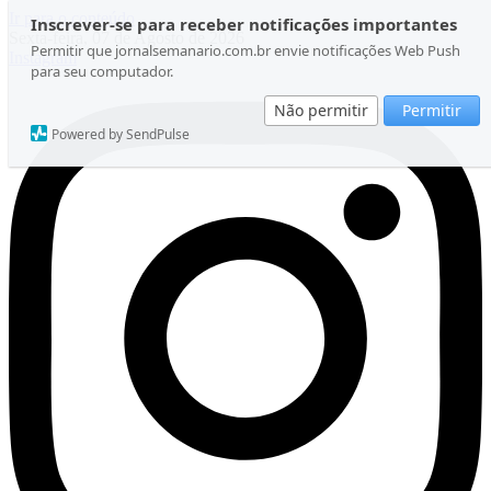
Ir para o conteúdo
Inscrever-se para receber notificações importantes
Sexta-feira, 07 de Agosto de 2026
Permitir que jornalsemanario.com.br envie notificações Web Push
Instagram
para seu computador.
Não permitir
Permitir
Powered by SendPulse